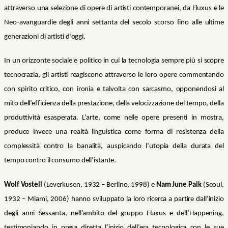
attraverso una selezione di opere di artisti contemporanei, da Fluxus e le
Neo-avanguardie degli anni settanta del secolo scorso fino alle ultime
generazioni di artisti d’oggi.
In un orizzonte sociale e politico in cui la tecnologia sempre più si scopre
tecnocrazia, gli artisti reagiscono attraverso le loro opere commentando
con spirito critico, con ironia e talvolta con sarcasmo, opponendosi al
mito dell’efficienza della prestazione, della velocizzazione del tempo, della
produttività esasperata. L’arte, come nelle opere presenti in mostra,
produce invece una realtà linguistica come forma di resistenza della
complessità contro la banalità, auspicando l’utopia della durata del
tempo contro il consumo dell’istante.
Wolf Vostell
(Leverkusen, 1932 – Berlino, 1998) e
Nam June Paik
(Seoul,
1932 – Miami, 2006) hanno sviluppato la loro ricerca a partire dall’inizio
degli anni Sessanta, nell’ambito del gruppo Fluxus e dell’Happening,
testimoniando in presa diretta l’inizio dell’era tecnologica con le sue