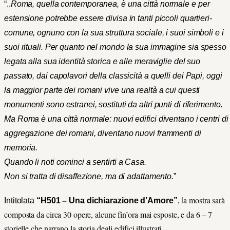
“..
Roma, quella contemporanea, è una città normale e per
estensione potrebbe essere divisa in tanti piccoli quartieri-
comune, ognuno con la sua struttura sociale, i suoi simboli e i
suoi rituali.
Per quanto nel mondo la sua immagine sia spesso
legata alla sua identità storica e alle meraviglie del suo
passato, dai capolavori della classicità a quelli dei Papi, oggi
la maggior parte dei romani vive una realtà a cui questi
monumenti sono estranei, sostituti da altri punti di riferimento.
Ma Roma è una città normale: nuovi edifici diventano i centri di
aggregazione dei romani, diventano nuovi frammenti di
memoria.
Quando li noti cominci a sentirti a Casa.
Non si tratta di disaffezione, ma di adattamento.
”
a mostra sarà
Intitolata
“H501 – Una dichiarazione d’Amore”
, l
composta da circa 30 opere, alcune fin’ora mai esposte, e da 6 – 7
storielle che narrano la storia degli edifici illustrati.