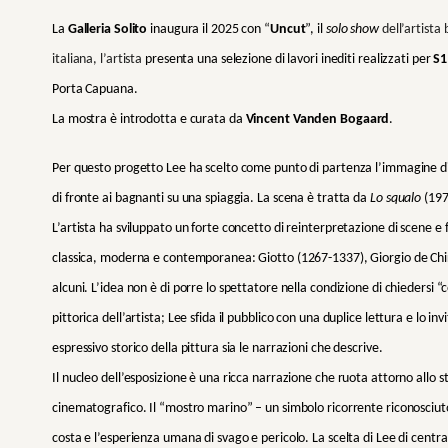
La
Galleria Solito
inaugura il 2025 con
“
Uncut
”, il
solo show
dell’artista
italiana, l’artista
presenta
una selezione di lavori inediti realizzati per
S1
Porta Capuana.
La mostra è introdotta e curata da
Vincent Vanden Bogaard
.
Per questo progetto Lee ha scelto come punto di partenza l’immagine di 
di fronte ai bagnanti su una spiaggia. La scena è tratta da
Lo squalo
(1975
L’artista ha sviluppato un forte concetto di reinterpretazione di scene e
classica, moderna e contemporanea: Giotto (1267-1337), Giorgio de Chir
alcuni. L’idea non è di porre lo spettatore nella condizione di chiedersi 
pittorica dell’artista; Lee sfida il pubblico con una duplice lettura e lo inv
espressivo storico della pittura sia le narrazioni che descrive.
Il nucleo dell’esposizione è una ricca narrazione che ruota attorno allo s
cinematografico. Il “mostro marino” – un simbolo ricorrente riconosciuto i
costa e l’esperienza umana di svago e pericolo. La scelta di Lee di cent