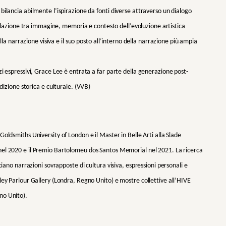
ilancia abilmente l’ispirazione da fonti diverse attraverso un dialogo
relazione tra immagine, memoria e contesto dell’evoluzione artistica
ella narrazione visiva e il suo posto all’interno della narrazione più ampia
i espressivi, Grace Lee è entrata a far parte della generazione post-
dizione storica e culturale.
(VVB)
a Goldsmiths
University of London
e il Master in Belle Arti alla Slade
nel 2020 e il Premio Bartolomeu dos Santos Memorial nel 2021. La ricerca
ciano narrazioni sovrapposte di cultura visiva, espressioni personali e
ley Parlour Gallery (Londra, Regno Unito) e mostre collettive all’HIVE
no Unito).