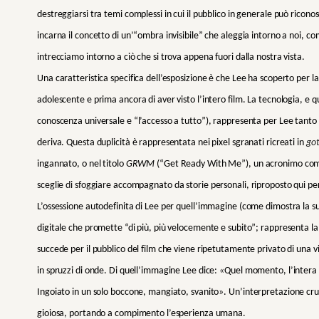
destreggiarsi tra temi complessi in cui il pubblico in generale può ricon
incarna il concetto di un’“ombra invisibile” che aleggia intorno a noi, com
intrecciamo intorno a ciò che si trova appena fuori dalla nostra vista.
Una caratteristica specifica dell’esposizione è che Lee ha scoperto per l
adolescente e prima ancora di aver visto l’intero film. La tecnologia, e 
conoscenza universale e “l’accesso a tutto”), rappresenta per Lee tanto il
deriva. Questa duplicità è rappresentata nei pixel sgranati ricreati in
go
ingannato, o nel titolo
GRWM
(“Get Ready With Me”), un acronimo comun
sceglie di sfoggiare
accompagnato da storie personali, riproposto qui pe
L’ossessione autodefinita di Lee per quell’immagine (come dimostra la s
digitale che promette “di più, più velocemente e subito”; rappresenta l
succede per il pubblico del film che viene ripetutamente privato di una v
in spruzzi di onde. Di quell’immagine Lee dice:
«
Quel momento, l’intera es
Ingoiato in un solo boccone, mangiato, svanito
»
. Un’interpretazione cr
gioiosa, portando a compimento l’esperienza umana.