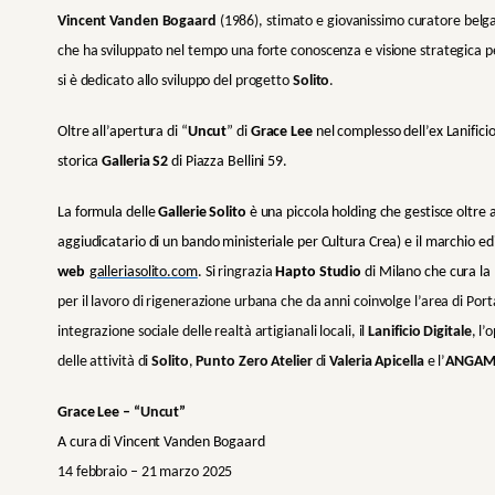
Vincent Vanden Bogaard
(1986), stimato e giovanissimo curatore belg
che ha sviluppato nel tempo una forte conoscenza e visione strategica p
si è dedicato allo sviluppo del progetto
Solito
.
Oltre all’apertura di “
Uncut
” di
Grace Lee
nel complesso dell’ex Lanificio
storica
Galleria
S2
di Piazza Bellini 59.
La formula delle
Gallerie Solito
è una piccola holding che gestisce oltre a
aggiudicatario di un bando ministeriale per Cultura Crea) e il marchio ed
web
galleriasolito.com
. Si
ringrazia
Hapto Studio
di Milano che cura la 
per il lavoro di rigenerazione urbana che da anni coinvolge l’area di Porta
integrazione sociale delle realtà artigianali locali, il
Lanificio Digitale
, l
delle attività di
Solito
,
Punto Zero Atelier
di
Valeria Apicella
e l’
ANGAM
Grace Lee –
“Uncut
”
A cura di Vincent Vanden Bogaard
14 febbraio – 21 marzo 2025