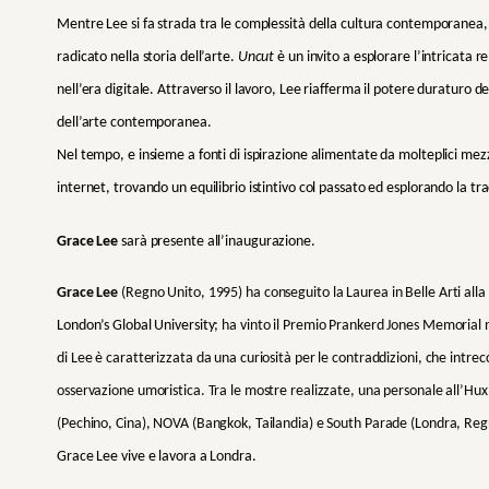
Mentre Lee si fa strada tra le complessità della cultura contemporanea, b
radicato nella storia dell’arte.
Uncut
è un invito a esplorare l’intricata 
nell’era digitale. Attraverso il lavoro, Lee riafferma il potere duraturo d
dell’arte contemporanea.
Nel tempo, e insieme a fonti di ispirazione alimentate da molteplici mezz
internet, trovando un equilibrio istintivo col passato ed esplorando la tra
Grace Lee
sarà presente all’inaugurazione.
Grace Lee
(Regno Unito, 1995) ha conseguito la Laurea in Belle Arti all
London’s Global University
; ha vinto il Premio Prankerd Jones Memorial 
di Lee è caratterizzata da una curiosità per le contraddizioni, che intrec
osservazione umoristica. Tra le mostre realizzate, una personale all’Hux
(Pechino, Cina), NOVA (Bangkok, Tailandia) e South Parade (Londra, Reg
Grace Lee vive e lavora a Londra.