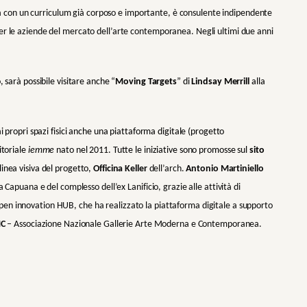
a con un curriculum già corposo e importante, è consulente indipendente
er le aziende del mercato dell’arte contemporanea. Negli ultimi due anni
, sarà possibile visitare anche “
Moving Targets
” di
Lindsay Merrill
alla
i propri spazi fisici anche una piattaforma digitale (progetto
itoriale
iemme
nato nel 2011. Tutte le iniziative sono promosse sul
sito
linea visiva del progetto,
Officina Keller
dell’arch.
Antonio Martiniello
 Capuana e del complesso dell’ex Lanificio, grazie alle attività di
’open innovation HUB, che ha realizzato la piattaforma digitale a supporto
C
– Associazione Nazionale Gallerie Arte Moderna e Contemporanea.