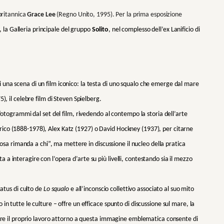
 britannica
Grace Lee
(Regno Unito, 1995). Per la prima esposizione
, la Galleria principale del gruppo
Solito
, nel complesso dell’ex Lanificio di
una scena di un film iconico: la testa di uno squalo che emerge dal mare
), il celebre film di Steven Spielberg.
 fotogrammi dal set del film, rivedendo al contempo la storia dell’arte
ico (1888-1978), Alex Katz (1927) o David Hockney (1937), per citarne
“cosa rimanda a chi”, ma mettere in discussione il nucleo della pratica
ita a interagire con l’opera d’arte su più livelli, contestando sia il mezzo
tatus di culto de
Lo squalo
e all’inconscio collettivo associato al suo mito
n tutte le culture – offre un efficace spunto di discussione sul mare, la
rare il proprio lavoro attorno a questa immagine emblematica consente di