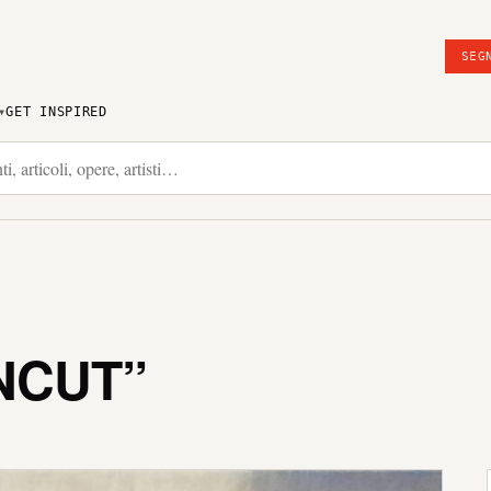
SEG
GET INSPIRED
NCUT”