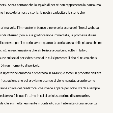
oscersi. Senza contare che lo squalo di per sé non rappresenta la paura, ma
e il peso della nostra storia, la nostra caducità e le storie che
a prima volta l’immagine in bianco e nero della scena del film sul web, da
quindi internet (con la sua gratificazione immediata, la promessa di una
 contesto per il proprio lavoro quanto la storia stessa della pittura che ne
tcha!
, un’esclamazione che si riferisce a qualcuno colto in fallo o
e sui social per video-tutorial
in cui si presenta il tipo di trucco che si
rò in un momento di pericolo.
ua ripetizione omofona e scherzosa in
J’Adore
) è forse un prodotto dell’era
a frustrazione che poi proviamo quando ci viene negata, proprio come
isione chiara del predatore, che invece appare per brevi istanti e sempre
istenza è lì; quell’attimo in cui ci sei giusto prima di scomparire.
uda che è simultaneamente in contrasto con l’intensità di una sequenza