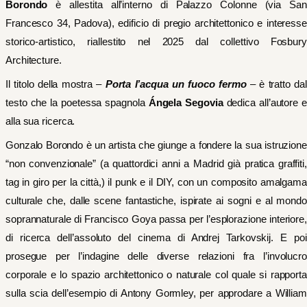
Borondo
è allestita all’interno di Palazzo Colonne (via San
Francesco 34, Padova), edificio di pregio architettonico e interesse
storico-artistico, riallestito nel 2025 dal collettivo Fosbury
Architecture.
Il titolo della mostra –
Porta l’acqua un fuoco fermo
– è tratto dal
testo che la poetessa spagnola
Ángela Segovia
dedica all’autore e
alla sua ricerca.
Gonzalo Borondo è un artista che giunge a fondere la sua istruzione
“non convenzionale” (a quattordici anni a Madrid già pratica graffiti,
tag in giro per la città,) il punk e il DIY, con un composito amalgama
culturale che, dalle scene fantastiche, ispirate ai sogni e al mondo
soprannaturale di Francisco Goya passa per l’esplorazione interiore,
di ricerca dell’assoluto del cinema di Andrej Tarkovskij. E poi
prosegue per l’indagine delle diverse relazioni fra l’involucro
corporale e lo spazio architettonico o naturale col quale si rapporta
sulla scia dell’esempio di Antony Gormley, per approdare a William