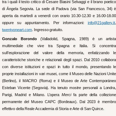
tra i quali il testo critico di Cesare Biasini Selvaggi e il brano poetico
di Ángela Segovia. La sede di Padova (via San Francesco, 34) è
aperta da martedì a venerdì con orario 10.30-12.30 e 16.00-18.00
oppure su appuntamento. Per informazioni:
info@21gallery.it
,
twentyoneart.com
. Ingresso gratuito.
Gonzalo Borondo
(Valladolid, Spagna, 1989) è un artist
multimediale che vive tra Spagna e Italia. Si concentra
sull’esplorazione del valore della memoria, enfatizzando le
caratteristiche storiche e relazionali degli spazi. Dal 2010 collabora
con diverse istituzioni e spazi in tutto il mondo, presentando le
proprie installazioni in vari musei, come il Museo delle Nazioni Unite
(Berlino), il MACRO (Roma) e il Museo de Arte Contemporáneo
Esteban Vicente (Segovia). Ha tenuto mostre personali a Londra,
Parigi, Madrid e Milano. L’opera
Merci
fa parte della collezione
permanente del Museo CAPC (Bordeaux). Dal 2023 è membro
effettivo della Reale Accademia di Storia e Arte di San Quirce.