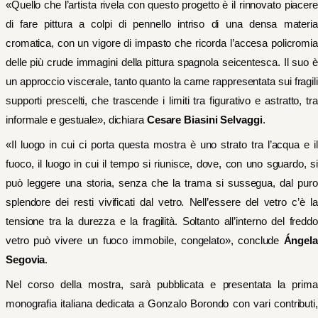
«Quello che l’artista rivela con questo progetto è il rinnovato piacere
di fare pittura a colpi di pennello intriso di una densa materia
cromatica, con un vigore di impasto che ricorda l’accesa policromia
delle più crude immagini della pittura spagnola seicentesca. Il suo è
un approccio viscerale, tanto quanto la carne rappresentata sui fragili
supporti prescelti, che trascende i limiti tra figurativo e astratto, tra
informale e gestuale», dichiara
Cesare Biasini Selvaggi
.
«Il luogo in cui ci porta questa mostra è uno strato tra l’acqua e il
fuoco, il luogo in cui il tempo si riunisce, dove, con uno sguardo, si
può leggere una storia, senza che la trama si sussegua, dal puro
splendore dei resti vivificati dal vetro. Nell’essere del vetro c’è la
tensione tra la durezza e la fragilità. Soltanto all’interno del freddo
vetro può vivere un fuoco immobile, congelato», conclude
Ángela
Segovia
.
Nel corso della mostra, sarà pubblicata e presentata la prima
monografia italiana dedicata a Gonzalo Borondo con vari contributi,