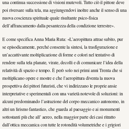
una continua successione di visioni mutevoli. Tutto ciò il pittore deve
poi riversare sulla tela, ma aggiungendovi inoltre anche il senso di una
nuova coscienza spirituale quale risultante psico-fisica
dell’affrancamento dalla pesantezza della condizione terrestre».
E come specifica Anna Maria Ruta: «L’aeropittura attrae subito, pur
se episodicamente, perché consente la sintesi, la trasfigurazione e
un’accattivante moltiplicazione di forme e colori nel tentativo di
rendere sulla tela planate, virate, decolli e di comunicare l’idea della
relatività di spazio e tempo. È però solo nei primi anni Trenta che si
moltiplicano opere e mostre e che l’aeropittura diventa la nuova
prospettiva dei pittori futuristi, che vi indirizzano le proprie ansie
interpretative e sperimentali con una varietà notevole di soluzioni: in
alcuni predominando l’astrazione del corpo meccanico autonomo, in
altri un lirismo fantastico, che guarda al paesaggio e ai monumenti
sottostanti più che all’ aereo, nella maggior parte dei casi ritratto
dall’ottica meccanica con tutte le rotondità volumetriche e i grigiori