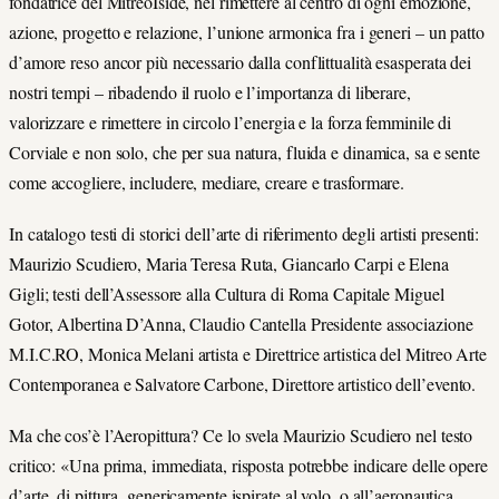
fondatrice del MitreoIside, nel rimettere al centro di ogni emozione,
azione, progetto e relazione, l’unione armonica fra i generi – un patto
d’amore reso ancor più necessario dalla conflittualità esasperata dei
nostri tempi – ribadendo il ruolo e l’importanza di liberare,
valorizzare e rimettere in circolo l’energia e la forza femminile di
Corviale e non solo, che per sua natura, fluida e dinamica, sa e sente
come accogliere, includere, mediare, creare e trasformare.
In catalogo testi di storici dell’arte di riferimento degli artisti presenti:
Maurizio Scudiero, Maria Teresa Ruta, Giancarlo Carpi e Elena
Gigli; testi dell’Assessore alla Cultura di Roma Capitale Miguel
Gotor, Albertina D’Anna, Claudio Cantella Presidente associazione
M.I.C.RO, Monica Melani artista e Direttrice artistica del Mitreo Arte
Contemporanea e Salvatore Carbone, Direttore artistico dell’evento.
Ma che cos’è l’Aeropittura? Ce lo svela Maurizio Scudiero nel testo
critico: «Una prima, immediata, risposta potrebbe indicare delle opere
d’arte, di pittura, genericamente ispirate al volo, o all’aeronautica,