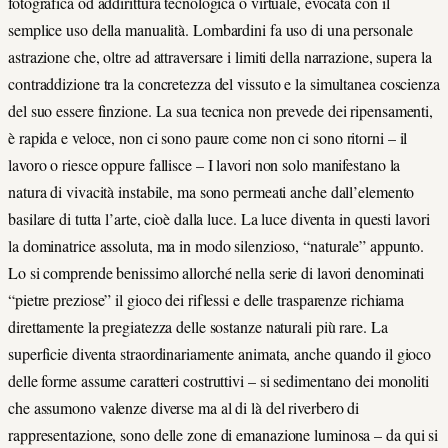
fotografica od addirittura tecnologica o virtuale, evocata con il
semplice uso della manualità. Lombardini fa uso di una personale
astrazione che, oltre ad attraversare i limiti della narrazione, supera la
contraddizione tra la concretezza del vissuto e la simultanea coscienza
del suo essere finzione. La sua tecnica non prevede dei ripensamenti,
è rapida e veloce, non ci sono paure come non ci sono ritorni – il
lavoro o riesce oppure fallisce – I lavori non solo manifestano la
natura di vivacità instabile, ma sono permeati anche dall’elemento
basilare di tutta l’arte, cioè dalla luce. La luce diventa in questi lavori
la dominatrice assoluta, ma in modo silenzioso, “naturale” appunto.
Lo si comprende benissimo allorché nella serie di lavori denominati
“pietre preziose” il gioco dei riflessi e delle trasparenze richiama
direttamente la pregiatezza delle sostanze naturali più rare. La
superficie diventa straordinariamente animata, anche quando il gioco
delle forme assume caratteri costruttivi – si sedimentano dei monoliti
che assumono valenze diverse ma al di là del riverbero di
rappresentazione, sono delle zone di emanazione luminosa – da qui si