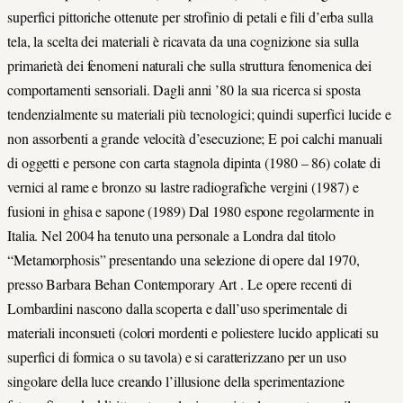
superfici pittoriche ottenute per strofinio di petali e fili d’erba sulla
tela, la scelta dei materiali è ricavata da una cognizione sia sulla
primarietà dei fenomeni naturali che sulla struttura fenomenica dei
comportamenti sensoriali. Dagli anni ’80 la sua ricerca si sposta
tendenzialmente su materiali più tecnologici; quindi superfici lucide e
non assorbenti a grande velocità d’esecuzione; E poi calchi manuali
di oggetti e persone con carta stagnola dipinta (1980 – 86) colate di
vernici al rame e bronzo su lastre radiografiche vergini (1987) e
fusioni in ghisa e sapone (1989) Dal 1980 espone regolarmente in
Italia. Nel 2004 ha tenuto una personale a Londra dal titolo
“Metamorphosis” presentando una selezione di opere dal 1970,
presso Barbara Behan Contemporary Art . Le opere recenti di
Lombardini nascono dalla scoperta e dall’uso sperimentale di
materiali inconsueti (colori mordenti e poliestere lucido applicati su
superfici di formica o su tavola) e si caratterizzano per un uso
singolare della luce creando l’illusione della sperimentazione