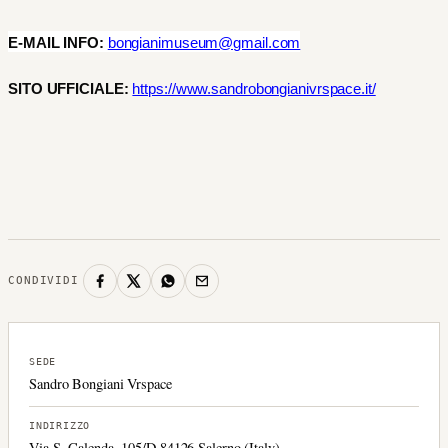
E-MAIL INFO:
bongianimuseum@gmail.com
SITO UFFICIALE:
https://www.sandrobongianivrspace.it/
CONDIVIDI
SEDE
Sandro Bongiani Vrspace
INDIRIZZO
Via S. Calenda, 105/D 84126 Salerno (Italy).