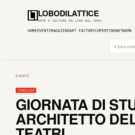
LOBODILATTICE
ARTE E CULTURA ON LINE DAL 2004
HOME
EVENTI
MAGAZINE
ART FACTORY
COPERTINE
NETWORK
EVENTI
CONCLUSA
GIORNATA DI STU
ARCHITETTO DEL
TEATRI