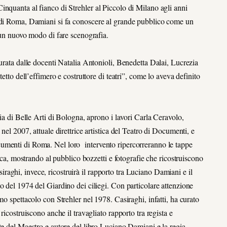
nquanta al fianco di Strehler al Piccolo di Milano agli anni
i di Roma, Damiani si fa conoscere al grande pubblico come un
i un nuovo modo di fare scenografia.
curata dalle docenti Natalia Antonioli, Benedetta Dalai, Lucrezia
etto dell’effimero e costruttore di teatri”, come lo aveva definito
mia di Belle Arti di Bologna, aprono i lavori Carla Ceravolo,
nel 2007, attuale direttrice artistica del Teatro di Documenti, e
umenti di Roma. Nel loro intervento ripercorreranno le tappe
tica, mostrando al pubblico bozzetti e fotografie che ricostruiscono
Casiraghi, invece, ricostruirà il rapporto tra Luciano Damiani e il
o del 1974 del Giardino dei ciliegi. Con particolare attenzione
mo spettacolo con Strehler nel 1978. Casiraghi, infatti, ha curato
ricostruiscono anche il travagliato rapporto tra regista e
te del Maestro e autore del libro Luciano Damiani e la regia