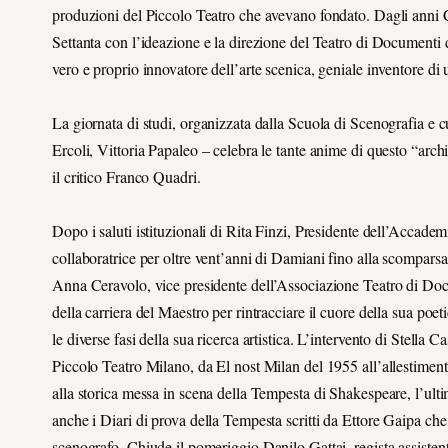
produzioni del Piccolo Teatro che avevano fondato. Dagli anni Ci
Settanta con l’ideazione e la direzione del Teatro di Document
vero e proprio innovatore dell’arte scenica, geniale inventore d
La giornata di studi, organizzata dalla Scuola di Scenografia e 
Ercoli, Vittoria Papaleo – celebra le tante anime di questo “archit
il critico Franco Quadri.
Dopo i saluti istituzionali di Rita Finzi, Presidente dell’Accade
collaboratrice per oltre vent’anni di Damiani fino alla scomparsa 
Anna Ceravolo, vice presidente dell’Associazione Teatro di Doc
della carriera del Maestro per rintracciare il cuore della sua poe
le diverse fasi della sua ricerca artistica. L’intervento di Stella 
Piccolo Teatro Milano, da El nost Milan del 1955 all’allestiment
alla storica messa in scena della Tempesta di Shakespeare, l’ulti
anche i Diari di prova della Tempesta scritti da Ettore Gaipa che 
scenografo. Chiude il pomeriggio Danilo Gattai, regista assisten