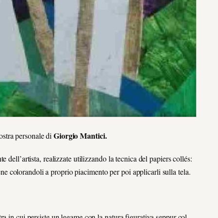
Giorgio Mantici.
stra personale di
dell’artista, realizzate utilizzando la tecnica del papiers collés:
iene colorandoli a proprio piacimento per poi applicarli sulla tela.
ra in cui persiste un legame con la natura figurativa seppur col