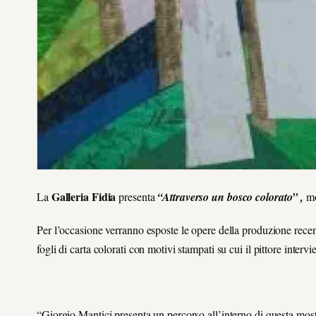
Galleria Fidia
La
presenta
“Attraverso un bosco colorato” ,
mo
Per l’occasione verranno esposte le opere della produzione recente 
fogli di carta colorati con motivi stampati su cui il pittore interv
“Giorgio Mantici presenta un percorso all’interno di questa most