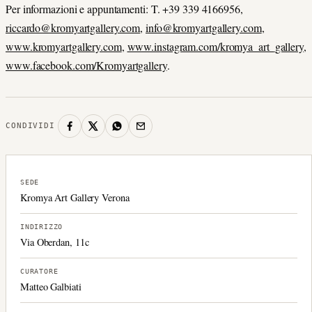
Per informazioni e appuntamenti: T. +39 339 4166956,
riccardo@kromyartgallery.com
,
info@kromyartgallery.com
,
www.kromyartgallery.com
,
www.instagram.com/kromya_art_gallery
,
www.facebook.com/Kromyartgallery
.
CONDIVIDI
SEDE
Kromya Art Gallery Verona
INDIRIZZO
Via Oberdan, 11c
CURATORE
Matteo Galbiati