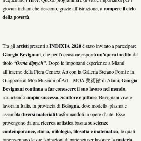
rompere il ciclo
giovani indiani che riescono, grazie all’istruzione, a
della povertà
.
artisti
INDIXIA 2020
Tra gli
presenti a
è stato invitato a partecipare
Giorgio Bevignani
un’opera inedita
, che per l’occasione esporrà
dal
titolo “
Orma diptych”
. Dopo le importanti esperienze a Miami
all’interno della Fiera Context Art con la Galleria Stefano Forni e in
Giorgio
Giappone al Moa Museum of Art – MOA 美術館 di Atami,
Bevignani continua a far conoscere il suo lavoro nel mondo
,
ampio successo
Scultore e pittore
riscuotendo
.
, Bevignani vive e
Bologna
lavora in Italia, in provincia di
, dove modella, plasma e
diversi materiali
assembla
trasformandoli in opere d’arte. Esse
ricerca artistica
scienze
provengono da una
basata su
contemporanee, storia, mitologia, filosofia e matematica
, le quali
materia
rappresentano le sue ispirazioni di partenza per lavorare la
.