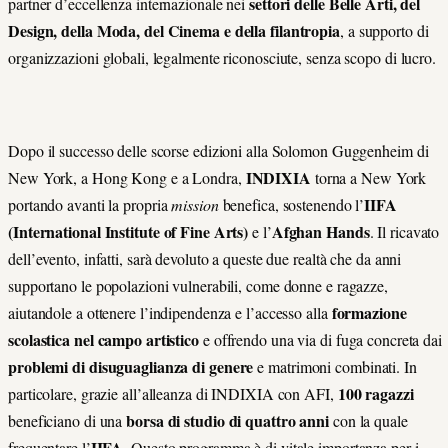
settori delle Belle Arti, del
partner d’eccellenza internazionale nei
Design, della Moda, del Cinema e della filantropia
, a supporto di
organizzazioni globali, legalmente riconosciute, senza scopo di lucro.
Dopo il successo delle scorse edizioni alla Solomon Guggenheim di
INDIXIA
New York, a Hong Kong e a Londra,
torna a New York
IIFA
portando avanti la propria
mission
benefica, sostenendo l’
(International Institute of Fine Arts)
Afghan Hands
e l’
. Il ricavato
dell’evento, infatti, sarà devoluto a queste due realtà che da anni
supportano le popolazioni vulnerabili, come donne e ragazze,
formazione
aiutandole a ottenere l’indipendenza e l’accesso alla
scolastica nel campo artistico
e offrendo una via di fuga concreta dai
problemi di disuguaglianza di genere
e matrimoni combinati. In
100 ragazzi
particolare, grazie all’alleanza di INDIXIA con AFI,
borsa di studio di quattro anni
beneficiano di una
con la quale
IIFA
frequentare l’
. Questo programma è di vitale importanza per i