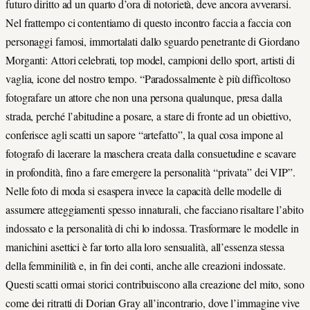
futuro diritto ad un quarto d’ora di notorietà, deve ancora avverarsi.
Nel frattempo ci contentiamo di questo incontro faccia a faccia con
personaggi famosi, immortalati dallo sguardo penetrante di Giordano
Morganti: Attori celebrati, top model, campioni dello sport, artisti di
vaglia, icone del nostro tempo. “Paradossalmente è più difficoltoso
fotografare un attore che non una persona qualunque, presa dalla
strada, perché l’abitudine a posare, a stare di fronte ad un obiettivo,
conferisce agli scatti un sapore “artefatto”, la qual cosa impone al
fotografo di lacerare la maschera creata dalla consuetudine e scavare
in profondità, fino a fare emergere la personalità “privata” dei VIP”.
Nelle foto di moda si esaspera invece la capacità delle modelle di
assumere atteggiamenti spesso innaturali, che facciano risaltare l’abito
indossato e la personalità di chi lo indossa. Trasformare le modelle in
manichini asettici è far torto alla loro sensualità, all’essenza stessa
della femminilità e, in fin dei conti, anche alle creazioni indossate.
Questi scatti ormai storici contribuiscono alla creazione del mito, sono
come dei ritratti di Dorian Gray all’incontrario, dove l’immagine vive