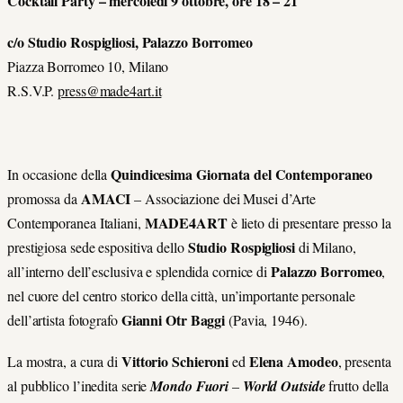
Cocktail Party – mercoledì 9 ottobre, ore 18 – 21
c/o Studio Rospigliosi, Palazzo Borromeo
Piazza Borromeo 10, Milano
R.S.V.P.
press@made4art.it
Quindicesima Giornata del Contemporaneo
In occasione della
AMACI
promossa da
– Associazione dei Musei d’Arte
MADE4ART
Contemporanea Italiani,
è lieto di presentare presso la
Studio Rospigliosi
prestigiosa sede espositiva dello
di Milano,
Palazzo Borromeo
all’interno dell’esclusiva e splendida cornice di
,
nel cuore del centro storico della città, un’importante personale
Gianni Otr Baggi
dell’artista fotografo
(Pavia, 1946).
Vittorio Schieroni
Elena Amodeo
La mostra, a cura di
ed
, presenta
al pubblico l’inedita serie
Mondo Fuori
–
World Outside
frutto della