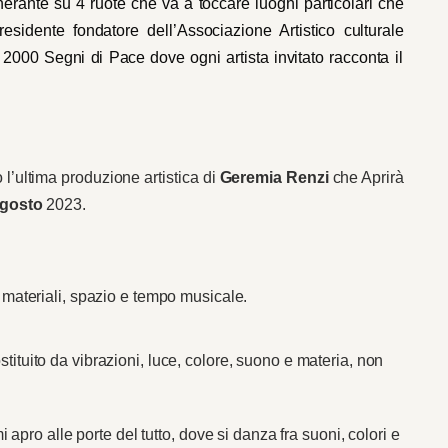
tinerante su 4 ruote che va a toccare luoghi particolari che
residente fondatore dell’Associazione Artistico culturale
2000 Segni di Pace dove ogni artista invitato racconta il
 l’ultima produzione artistica di
Geremia Renzi
che
Apr
irà
Agosto
2023.
 materiali, spazio e tempo
musicale.
stituito da vibrazioni, luce, colore, suono e materia, non
mi apro alle porte del tutto, dove si danza fra suoni, colori e