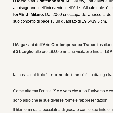
l’
Horse Van Contemporary
Art Gallery, una galleria i
abbisognano dell’intervento dell’Arte. Attualmente è p
forME di Milano.
Dal 2000 si occupa della raccolta dei 
suo concetto di pace su un quadrato di 19,5×19,5 cm.
I
M
agazzini dell’Arte Contemporanea
Trapani
ospitano
il
31
Luglio
alle ore 19.00
e rima
rrà
visit
abile
fino al
18 
la mostra d
al titolo “
il suono del titanio
”
è un
dialogo tra
C
ome afferma l’artista “Se è vero che tutto l’universo è co
sono altro che le sue diverse forme e rappresentazioni.
Il titanio mi dà la possibilità di giocare con le sue tinte e 