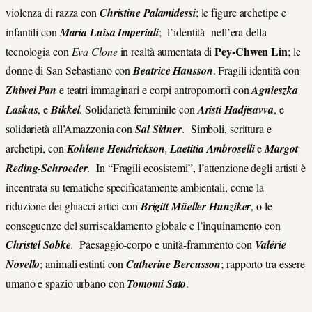
violenza di razza con
Christine Palamidessi
; le figure archetipe e
infantili con
Maria Luisa Imperiali
; l’identità nell’era della
Pey-Chwen Lin
tecnologia con
Eva Clone
in realtà aumentata di
; le
donne di San Sebastiano con
Beatrice Hansson
. Fragili identità con
Zhiwei Pan
e teatri immaginari e corpi antropomorfi con
Agnieszka
Laskus
, e
Bikkel
. Solidarietà femminile con
Aristi Hadjisavva
, e
solidarietà all’Amazzonia con
Sal Sidner
. Simboli, scrittura e
archetipi, con
Kohlene Hendrickson
,
Laetitia Ambroselli
e
Margot
Reding-Schroeder
. In “Fragili ecosistemi”, l’attenzione degli artisti è
incentrata su tematiche specificatamente ambientali, come la
riduzione dei ghiacci artici con
Brigitt Müeller Hunziker
, o le
conseguenze del surriscaldamento globale e l’inquinamento con
Christel Sobke
.
Paesaggio-corpo e unità-frammento con
Valérie
Novello
; animali estinti con
Catherine Bercusson
; rapporto tra essere
umano e spazio urbano con
Tomomi Sato
.