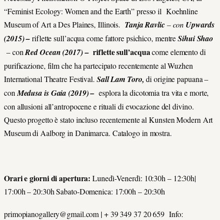
“Feminist Ecology: Women and the Earth” presso il Koehnline
Museum of Art a Des Plaines, Illinois.
Tanja Ravlic
– con
Upwards
(2015) –
riflette sull’acqua come fattore psichico, mentre
Sihui Shao
riflette sull’acqua
– con
Red Ocean (2017) –
come elemento di
purificazione, film che ha partecipato recentemente al Wuzhen
International Theatre Festival.
Sall Lam Toro,
di origine papuana –
con
Medusa is Gaia (2019) –
esplora la dicotomia tra vita e morte,
con allusioni all’antropocene e rituali di evocazione del divino.
Questo progetto è stato incluso recentemente al Kunsten Modern Art
Museum di Aalborg in Danimarca. Catalogo in mostra.
Orari e giorni di apertura:
Lunedì-Venerdì: 10:30h – 12:30h|
17:00h – 20:30h Sabato-Domenica: 17:00h – 20:30h
primopianogallery@gmail.com | + 39 349 37 20 659 Info: