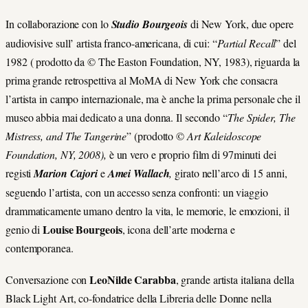
In collaborazione con lo
Studio Bourgeois
di New York, due opere
audiovisive sull’ artista franco-americana, di cui: “
Partial Recall
” del
1982 ( prodotto da © The Easton Foundation, NY, 1983), riguarda la
prima grande retrospettiva al MoMA di New York che consacra
l’artista in campo internazionale, ma è anche la prima personale che il
museo abbia mai dedicato a una donna. Il secondo “
The Spider, The
Mistress, and The Tangerine
” (prodotto ©
Art Kaleidoscope
Foundation, NY, 2008),
è un vero e proprio film di 97minuti dei
registi
Marion Cajori
e
Amei Wallach
,
girato nell’arco di 15 anni,
seguendo l’artista, con un accesso senza confronti: un viaggio
drammaticamente umano dentro la vita, le memorie, le emozioni, il
Louise Bourgeois
genio di
, icona dell’arte moderna e
contemporanea.
LeoNilde Carabba
Conversazione con
, grande artista italiana della
Black Light Art, co-fondatrice della Libreria delle Donne nella