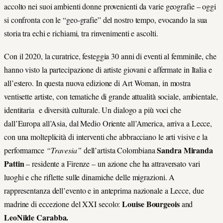
accolto nei suoi ambienti donne provenienti da varie geografie – oggi
si confronta con le “geo-grafie” del nostro tempo, evocando la sua
storia tra echi e richiami, tra rinvenimenti e ascolti.
Con il 2020, la curatrice, festeggia 30 anni di eventi al femminile, che
hanno visto la partecipazione di artiste giovani e affermate in Italia e
all’estero. In questa nuova edizione di Art Woman, in mostra
ventisette artiste, con tematiche di grande attualità sociale, ambientale,
identitaria e diversità culturale. Un dialogo a più voci che
dall’Europa all’Asia, dal Medio Oriente all’America, arriva a Lecce,
con una molteplicità di interventi che abbracciano le arti visive e la
Sandra Miranda
performamce
“Travesia”
dell’artista Colombiana
Pattin
– residente a Firenze – un azione che ha attraversato vari
luoghi e che riflette sulle dinamiche delle migrazioni. A
rappresentanza dell’evento e in anteprima nazionale a Lecce, due
Louise Bourgeois
madrine di eccezione del XXI secolo:
and
LeoNilde Carabba.