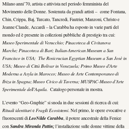
Milano anni’70, artista e attivista nel periodo femminista del
Movimento delle Donne. Sostenuta da grandi artisti – come Fontana,
Chin, Crippa, Baj, Turcato, Tancredi, Fautrier, Manzoni, Christo e
Jeanne Claude, Accardi – la Carabba ha esposto in varie parti del
mondo ed è presente in collezioni pubbliche di prestigio tra cui:
Museo Sperimentale di Verucchio; Pinacoteca di Civitanova
Marche; Pinacoteca di Bari; Italian-American Museum a San
Francisco in USA; The Rosicrucian Egyptian Museum a San Josè in
USA; Museo di Città Bolivar in Venezuela; Primo Museo d’Arte
Moderna a Asyla in Marocco; Museo de Arte Contemporaneo di
Ibiza in Spagna; Museo Civico di Taverna; MUSPAC-Museo d’Arte
Sperimentale dell’Aquila.
Catalogo personale in mostra.
L’evento “Geo-Graphie” si snoda in due sessioni di ricerca di cui:
Rituali identitari
e
Fragili Ecosistemi
. Nel primo, le opere evocative e
fluorescenti di
LeoNilde Carabba
, il potere ancestrale della Fenice
con
Sandra Miranda Pattin;
l’installazione sulle donne vittime della