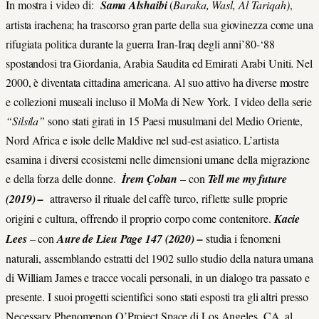
In mostra i video di:
Sama Alshaibi
(
Baraka, Wasl, Al Tariqah)
,
artista irachena; ha trascorso gran parte della sua giovinezza come una
rifugiata politica durante la guerra Iran-Iraq degli anni’80-‘88
spostandosi tra Giordania, Arabia Saudita ed Emirati Arabi Uniti
.
Nel
2000, è diventata cittadina americana. Al suo attivo ha diverse mostre
e collezioni museali incluso il MoMa di New York
.
I video della serie
“Silsila”
sono stati girati in 15 Paesi musulmani del Medio Oriente,
Nord Africa e isole delle Maldive nel sud-est asiatico. L’artista
esamina i diversi ecosistemi nelle dimensioni umane della migrazione
e della forza delle donne.
İrem Çoban
– con
Tell me my future
(2019) –
attraverso il rituale del caffè turco, riflette sulle proprie
origini e cultura, offrendo il proprio corpo come contenitore.
Kacie
Lees
– con
Aure de Lieu Page 147 (2020) –
studia i fenomeni
naturali, assemblando estratti del 1902 sullo studio della natura umana
di William James e tracce vocali personali, in un dialogo tra passato e
presente. I suoi progetti scientifici sono stati esposti tra gli altri presso
Necessary Phenomenon O’Project Space di Los Angeles, CA, al