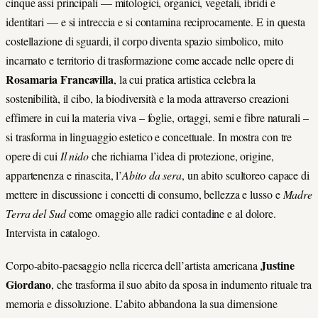
cinque assi principali — mitologici, organici, vegetali, ibridi e
identitari — e si intreccia e si contamina reciprocamente. E in questa
costellazione di sguardi, il corpo diventa spazio simbolico, mito
incarnato e territorio di trasformazione come accade nelle opere di
Rosamaria Francavilla
,
la cui pratica artistica celebra la
sostenibilità, il cibo, la biodiversità e la moda attraverso creazioni
effimere in cui la materia viva – foglie, ortaggi, semi e fibre naturali –
si trasforma in linguaggio estetico e concettuale.
In mostra
con tre
opere di cui
Il nido
che richiama l’idea di protezione, origine,
appartenenza e rinascita, l’
Abito da sera
, un abito scultoreo capace di
mettere in discussione i concetti di consumo, bellezza e lusso e
Madre
Terra
del Sud
come omaggio alle radici contadine e al dolore.
Intervista in catalogo.
Justine
Corpo-abito-paesaggio nella ricerca dell’artista americana
Giordano
, che trasforma il suo abito da sposa in indumento rituale tra
memoria e dissoluzione. L’abito abbandona la sua dimensione