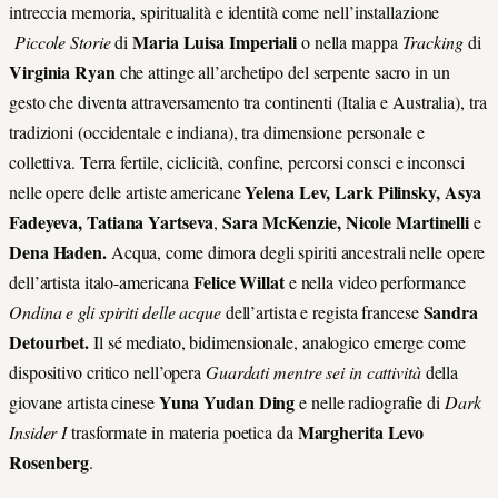
intreccia memoria, spiritualità e identità come nell’installazione
Maria Luisa Imperiali
Piccole Storie
di
o nella mappa
Tracking
di
Virginia Ryan
che attinge all’archetipo del serpente sacro in un
gesto che diventa attraversamento tra continenti (Italia e Australia), tra
tradizioni (occidentale e indiana), tra dimensione personale e
collettiva. Terra fertile, ciclicità, confine, percorsi consci e inconsci
Yelena Lev, Lark Pilinsky, Asya
nelle opere delle artiste americane
Fadeyeva, Tatiana Yartseva
Sara
McKenzie, Nicole Martinelli
,
e
Dena Haden.
Acqua, come dimora degli spiriti ancestrali nelle opere
Felice Willat
dell’artista italo-americana
e
nella video performance
Sandra
Ondina e gli spiriti delle acque
dell’artista e regista francese
Detourbet.
Il sé mediato, bidimensionale, analogico emerge come
dispositivo critico nell’opera
Guardati mentre sei in cattività
della
Yuna Yudan Ding
giovane artista cinese
e nelle radiografie di
Dark
Margherita Levo
Insider I
trasformate in materia poetica da
Rosenberg
.