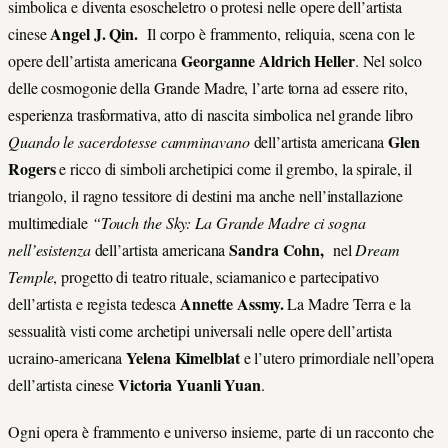
simbolica e diventa esoscheletro o protesi nelle opere dell’artista
Angel J. Qin.
cinese
Il corpo è frammento, reliquia, scena con le
Georganne Aldrich Heller
opere dell’artista americana
.
Nel solco
delle cosmogonie della Grande Madre, l’arte torna ad essere rito,
esperienza trasformativa, atto di nascita simbolica
nel grande libro
Glen
Quando le sacerdotesse camminavano
dell’artista americana
Rogers
e ricco di simboli archetipici come il grembo, la spirale, il
triangolo, il ragno
tessitore di destini
ma anche nell’installazione
multimediale
“Touch the Sky: La Grande Madre ci sogna
Sandra Cohn,
nell’esistenza
dell’artista americana
nel
Dream
Temple
, progetto di teatro rituale, sciamanico e partecipativo
Annette Assmy.
dell’artista e regista tedesca
La Madre Terra e la
sessualità visti come archetipi universali nelle opere dell’artista
Yelena Kimelblat
ucraino-americana
e l’utero primordiale nell’opera
Victoria Yuanli Yuan
dell’artista cinese
.
Ogni opera è frammento e universo insieme, parte di un racconto che