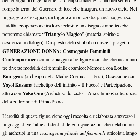
dell’energia primigenia e dell’archetipo solare. È l’anno del seme che
rompe la terra, del Guerriero di luce che inaugura un nuovo ciclo. Nel
linguaggio astrologico, un trigono armonioso tra pianeti suggerisce
fluidità, cooperazione tra forze celesti e un disegno simbolico che
“Triangolo Magico”
potremmo chiamare
(materia, spirito e
coscienza in dialogo).
Da questo cielo simbolico nasce il progetto
GENERAZIONE DONNA: Cosmogonie Femminili
Contemporanee
con un omaggio a tre figure iconiche che incarnano
Louise
tre diverse modalità del femminile cosmico: Memoria con
Bourgeois
(archetipo della Madre Cosmica – Terra); Ossessione con
Yayoi Kusama
(archetipo dell’infinito – Il Fuoco) e Partecipazione
Yoko Ono
attiva con
(Archetipo del cielo – Aria). In mostra tre opere
della collezione di Primo Piano.
L’eredità di queste figure viene oggi raccolta e rielaborata attraverso i
linguaggi di ventidue artiste di differenti generazioni che rielaborano
gli archetipi in una
cosmogonia plurale del femminile
articolata lungo