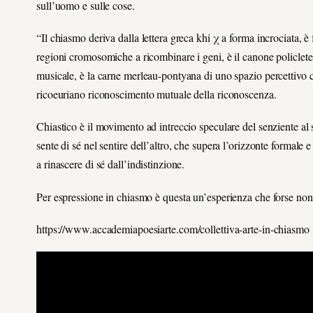
sull’uomo e sulle cose.
“Il chiasmo deriva dalla lettera greca khi χ a forma incrociata, 
regioni cromosomiche a ricombinare i geni, è il canone policlete
musicale, è la carne merleau-pontyana di uno spazio percettivo co
ricoeuriano riconoscimento mutuale della riconoscenza.
Chiastico è il movimento ad intreccio speculare del senziente al 
sente di sé nel sentire dell’altro, che supera l’orizzonte formale 
a rinascere di sé dall’indistinzione.
Per espressione in chiasmo è questa un’esperienza che forse non 
https://www.accademiapoesiarte.com/collettiva-arte-in-chiasmo