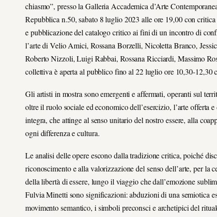
chiasmo”, presso la Galleria Accademica d’Arte Contemporanea 
Repubblica n.50, sabato 8 luglio 2023 alle ore 19,00 con critica in
e pubblicazione del catalogo critico ai fini di un incontro di confr
l’arte di Velio Amici, Rossana Borzelli, Nicoletta Branco, Jes
Roberto Nizzoli, Luigi Rabbai, Rossana Ricciardi, Massimo Ros
collettiva è aperta al pubblico fino al 22 luglio ore 10,30-12,30 
Gli artisti in mostra sono emergenti e affermati, operanti sul te
oltre il ruolo sociale ed economico dell’esercizio, l’arte offerta 
integra, che attinge al senso unitario del nostro essere, alla coa
ogni differenza e cultura.
Le analisi delle opere escono dalla tradizione critica, poiché dis
riconoscimento e alla valorizzazione del senso dell’arte, per la c
della libertà di essere, lungo il viaggio che dall’emozione sublima
Fulvia Minetti sono significazioni: abduzioni di una semiotica es
movimento semantico, i simboli preconsci e archetipici del ritual