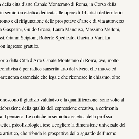
della città d’arte Canale Monterano di Roma, in Corso della
 semiotica estetica dedicata alle opere di 14 artisti del territorio
onto e di rifigurazione delle prospettive d’arte e di vita attraverso
sica Gasperini, Guido Grossi, Laura Mancuso, Massimo Melloni,
si, Gianni Scipioni, Roberto Spedicato, Gaetano Vari. La
con ingresso gratuito.
rritorio della Città d’Arte Canale Monterano di Roma, ove, molto
e condivisa è per radice sanscrita arto del vivere, che muove ed
ppartenenza essenziale che lega e che riconosce in chiasmo, oltre
conoscono il giudizio valutativo e la quantificazione, sono volte al
elebrazione della qualità dell’espressione creativa, a cerimonia
 il pensiero. Le critiche in semiotica estetica della prof.ssa
tetica psicofisiologica tese a cogliere la dimensione universale del
e artistico, che rifonda le prospettive dello sguardo dell’uomo