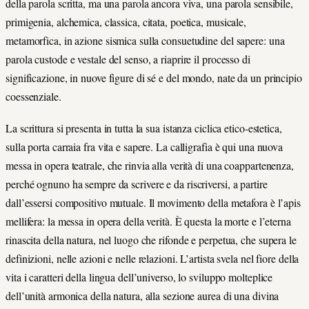
della parola scritta, ma una parola ancora viva, una parola sensibile,
primigenia, alchemica, classica, citata, poetica, musicale,
metamorfica, in azione sismica sulla consuetudine del sapere: una
parola custode e vestale del senso, a riaprire il processo di
significazione, in nuove figure di sé e del mondo, nate da un principio
coessenziale.
La scrittura si presenta in tutta la sua istanza ciclica etico-estetica,
sulla porta carraia fra vita e sapere. La calligrafia è qui una nuova
messa in opera teatrale, che rinvia alla verità di una coappartenenza,
perché ognuno ha sempre da scrivere e da riscriversi, a partire
dall’essersi compositivo mutuale. Il movimento della metafora è l’apis
mellifera: la messa in opera della verità. È questa la morte e l’eterna
rinascita della natura, nel luogo che rifonde e perpetua, che supera le
definizioni, nelle azioni e nelle relazioni. L’artista svela nel fiore della
vita i caratteri della lingua dell’universo, lo sviluppo molteplice
dell’unità armonica della natura, alla sezione aurea di una divina