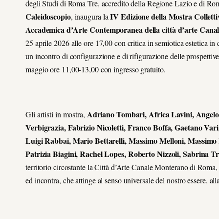
degli Studi di Roma Tre, accredito della Regione Lazio e di Ro
Caleidoscopio
IV Edizione della Mostra Collett
, inaugura la
Accademica d’Arte Contemporanea della città d’arte Can
25 aprile 2026 alle ore 17,00 con critica in semiotica estetica in
un incontro di configurazione e di rifigurazione delle prospettive 
maggio ore 11,00-13,00 con ingresso gratuito.
Adriano Tombari, Africa Lavini, Angelo 
Gli artisti in mostra,
Verbigrazia, Fabrizio Nicoletti, Franco Boffa, Gaetano Var
Luigi Rabbai, Mario Bettarelli, Massimo Melloni, Massimo
Patrizia Biagini, Rachel Lopes, Roberto Nizzoli, Sabrina Tra
territorio circostante la Città d’Arte Canale Monterano di Roma, 
ed incontra, che attinge al senso universale del nostro essere, al