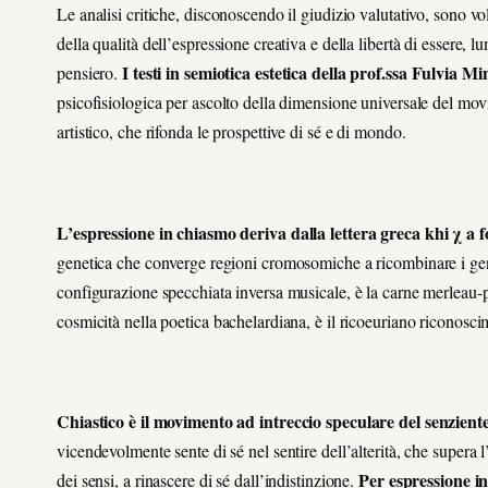
Le analisi critiche, disconoscendo il giudizio valutativo, sono vol
della qualità dell’espressione creativa e della libertà di essere,
I testi in semiotica estetica della prof.ssa Fulvia Min
pensiero.
psicofisiologica per ascolto della dimensione universale del movi
artistico, che rifonda le prospettive di sé e di mondo.
L’espressione in chiasmo deriva dalla lettera greca khi χ a 
genetica che converge regioni cromosomiche a ricombinare i geni,
configurazione specchiata inversa musicale, è la carne merleau-p
cosmicità nella poetica bachelardiana, è il ricoeuriano riconosc
Chiastico è il movimento ad intreccio speculare del senziente a
vicendevolmente sente di sé nel sentire dell’alterità, che supera 
Per espressione i
dei sensi, a rinascere di sé dall’indistinzione.