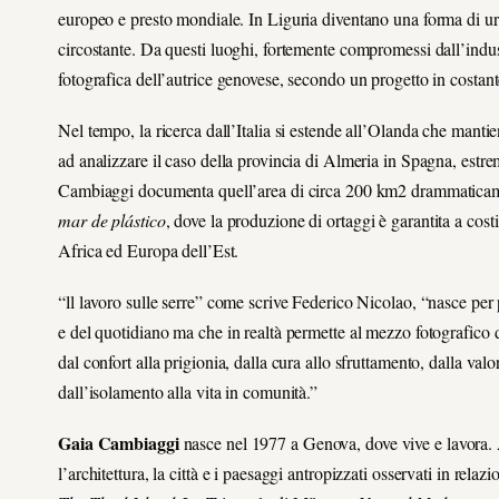
europeo e presto mondiale. In Liguria diventano una forma di urb
circostante. Da questi luoghi, fortemente compromessi dall’indust
fotografica dell’autrice genovese, secondo un progetto in costant
Nel tempo, la ricerca dall’Italia si estende all’Olanda che mantie
ad analizzare il caso della provincia di Almeria in Spagna, estrem
Cambiaggi documenta quell’area di circa 200 km2 drammaticame
mar de plástico
, dove la produzione di ortaggi è garantita a costi
Africa ed Europa dell’Est.
“ll lavoro sulle serre” come scrive Federico Nicolao, “nasce per p
e del quotidiano ma che in realtà permette al mezzo fotografico
dal confort alla prigionia, dalla cura allo sfruttamento, dalla val
dall’isolamento alla vita in comunità.”
Gaia Cambiaggi
nasce nel 1977 a Genova, dove vive e lavora. A
l’architettura, la città e i paesaggi antropizzati osservati in relaz