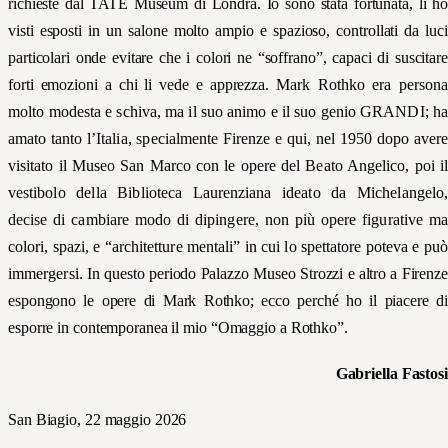
richieste dal TATE Museum di Londra. Io sono stata fortunata, li ho
visti esposti in un salone molto ampio e spazioso, controllati da luci
particolari onde evitare che i colori ne “soffrano”, capaci di suscitare
forti emozioni a chi li vede e apprezza.
Mark Rothko era persona
molto modesta e schiva, ma il suo animo e il suo genio GRANDI; ha
amato tanto l’Italia, specialmente Firenze e qui, nel 1950 dopo avere
visitato il Museo San Marco con le opere del Beato Angelico, poi il
vestibolo della Biblioteca Laurenziana ideato da Michelangelo,
decise di cambiare modo di dipingere, non più opere figurative ma
colori, spazi, e “architetture mentali” in cui lo spettatore poteva e può
immergersi.
In questo periodo Palazzo Museo Strozzi e altro a Firenze
espongono le opere di Mark Rothko; ecco perché ho il piacere di
esporre in contemporanea il mio “Omaggio a Rothko”.
Gabriella Fastosi
San Biagio, 22 maggio 2026