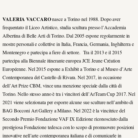
VALERIA VACCARO
nasce a Torino nel 1988. Dopo aver
frequentato il Liceo Artistico, studia scultura presso l
’
Accademia
Albertina di Belle Arti di Torino. Dal 2005 espone regolarmente in
mostre personali e collettive in Italia, Francia, Germania, Inghilterra e
Montenegro e partecipa a fiere di settore. Tra il 2013 e il 2015
partecipa alla Biennale itinerante europea JCE Jeune Création
Européenne. Nel 2015 espone a Exhibit a Torino e al Museo d
’
Arte
Contemporanea del Castello di Rivara. Nel 2017, in occasione
dell
’
Art Prize CBM, vince una menzione speciale dalla città di
Torino. Nello stesso anno è tra i vincitori dell
’
ArTeam Cup 2017. Nel
2021 viene selezionata per esporre alcune sue sculture nell
’
ambito di
BAG Bocconi Art Gallery a Milano. Nel 2022 è la vincitrice del
Secondo Premio Fondazione VAF IX Edizione riconosciuto dalla
prestigiosa Fondazione tedesca con lo scopo di promuovere posizioni
innovative nell
’
arte contemporanea italiana e di comunicarle in