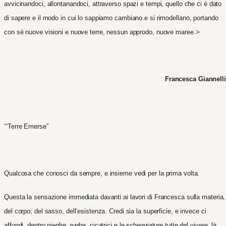
avvicinandoci, allontanandoci, attraverso spazi e tempi, quello che ci è dato
di sapere e il modo in cui lo sappiamo cambiano e si rimodellano, portando
con sé nuove visioni e nuove terre, nessun approdo, nuove maree.>
Francesca Giannelli
“
Terre Emerse”
Qualcosa che conosci da sempre, e insieme vedi per la prima volta.
Questa la sensazione immediata davanti ai lavori di Francesca sulla materia,
del corpo, del sasso, dell’esistenza. Credi sia la superficie, e invece ci
affondi, dentro pieghe, rughe, cicatrici e le scheggiature tutte del vivere, là