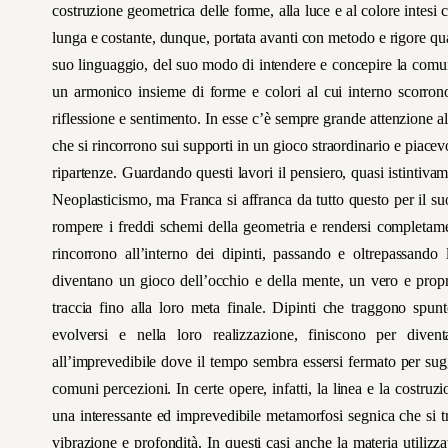
costruzione geometrica delle forme, alla luce e al colore intesi 
lunga e costante, dunque, portata avanti con metodo e rigore quasi
suo linguaggio, del suo modo di intendere e concepire la comuni
un armonico insieme di forme e colori al cui interno scorrono
riflessione e sentimento. In esse c’è sempre grande attenzione a
che si rincorrono sui supporti in un gioco straordinario e piacevo
ripartenze. Guardando questi lavori il pensiero, quasi istintiva
Neoplasticismo, ma Franca si affranca da tutto questo per il suo
rompere i freddi schemi della geometria e rendersi completamen
rincorrono all’interno dei dipinti, passando e oltrepassand
diventano un gioco dell’occhio e della mente, un vero e propr
traccia fino alla loro meta finale. Dipinti che traggono spu
evolversi e nella loro realizzazione, finiscono per divent
all’imprevedibile dove il tempo sembra essersi fermato per sugge
comuni percezioni. In certe opere, infatti, la linea e la cost
una interessante ed imprevedibile metamorfosi segnica che si tr
vibrazione e profondità. In questi casi anche la materia utiliz