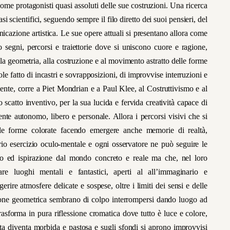
come protagonisti quasi assoluti delle sue costruzioni. Una ricerca
 scientifici, seguendo sempre il filo diretto dei suoi pensieri, del
cazione artistica. Le sue opere attuali si presentano allora come
 segni, percorsi e traiettorie dove si uniscono cuore e ragione,
lla geometria, alla costruzione e al movimento astratto delle forme
le fatto di incastri e sovrapposizioni, di improvvise interruzioni e
mente, corre a Piet Mondrian e a Paul Klee, al Costruttivismo e al
 scatto inventivo, per la sua lucida e fervida creatività capace di
te autonomo, libero e personale. Allora i percorsi visivi che si
o le forme colorate facendo emergere anche memorie di realtà,
io esercizio oculo-mentale e ogni osservatore ne può seguire le
nto ed ispirazione dal mondo concreto e reale ma che, nel loro
are luoghi mentali e fantastici, aperti al all’immaginario e
rire atmosfere delicate e sospese, oltre i limiti dei sensi e delle
ruzione geometrica sembrano di colpo interrompersi dando luogo ad
asforma in pura riflessione cromatica dove tutto è luce e colore,
zata diventa morbida e pastosa e sugli sfondi si aprono improvvisi