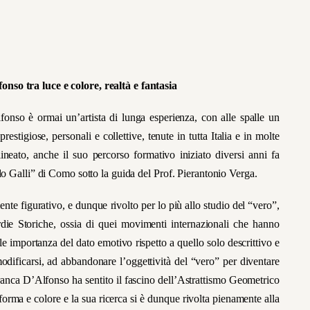
nso tra luce e colore, realtà e fantasia
onso è ormai un’artista di lunga esperienza, con alle spalle un
estigiose, personali e collettive, tenute in tutta Italia e in molte
lineato, anche il suo percorso formativo iniziato diversi anni fa
do Galli” di Como sotto la guida del Prof. Pierantonio Verga.
nte figurativo, e dunque rivolto per lo più allo studio del “vero”,
uardie Storiche, ossia di quei movimenti internazionali che hanno
le importanza del dato emotivo rispetto a quello solo descrittivo e
odificarsi, ad abbandonare l’oggettività del “vero” per diventare
Franca D’Alfonso ha sentito il fascino dell’Astrattismo Geometrico
 forma e colore e la sua ricerca si è dunque rivolta pienamente alla