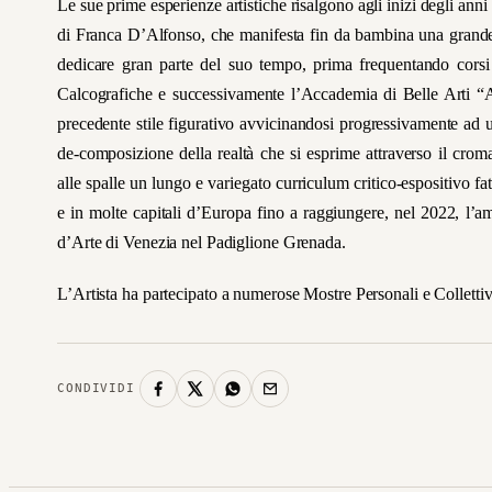
Le sue prime esperienze artistiche risalgono agli inizi degli anni 
di Franca D’Alfonso, che manifesta fin da bambina una grande pa
dedicare gran parte del suo tempo, prima frequentando corsi p
Calcografiche e successivamente l’Accademia di Belle Arti “A
precedente stile figurativo avvicinandosi progressivamente ad u
de-composizione della realtà che si esprime attraverso il crom
alle spalle un lungo e variegato curriculum critico-espositivo fatt
e in molte capitali d’Europa fino a raggiungere, nel 2022, l’
d’Arte di Venezia nel Padiglione Grenada.
L’Artista ha partecipato a numerose Mostre Personali e Collettive 
CONDIVIDI