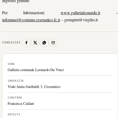
Ingresso gratuito
Per Informazioni:
www.gallerialeonardo.it
–
infomusei@comune.cesenatico.fc.it
–
gretapirri@virgilio.it
CONDIVIDI
SEDE
Galleria comunale Leonardo Da Vinci
INDIRIZZO
Viale Anita Garibaldi 3, Cesenatico
CURATORE
Francesca Caldari
ARTISTI