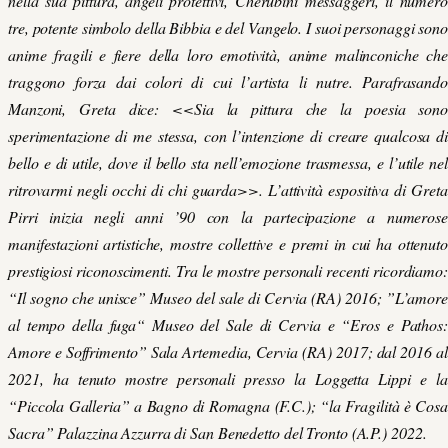
nella sua pittura, angeli protettivi, Cherubini messaggeri, il numero
tre, potente simbolo della Bibbia e del Vangelo. I suoi personaggi sono
anime fragili e fiere della loro emotività, anime malinconiche che
traggono forza dai colori di cui l’artista li nutre. Parafrasando
Manzoni, Greta dice: <<Sia la pittura che la poesia sono
sperimentazione di me stessa, con l’intenzione di creare qualcosa di
bello e di utile, dove il bello sta nell’emozione trasmessa, e l’utile nel
ritrovarmi negli occhi di chi guarda>>. L’attività espositiva di Greta
Pirri inizia negli anni ’90 con la partecipazione a numerose
manifestazioni artistiche, mostre collettive e premi in cui ha ottenuto
prestigiosi riconoscimenti. Tra le mostre personali recenti ricordiamo:
“Il sogno che unisce” Museo del sale di Cervia (RA) 2016; ”L’amore
al tempo della fuga“ Museo del Sale di Cervia e “Eros e Pathos:
Amore e Soffrimento” Sala Artemedia, Cervia (RA) 2017; dal 2016 al
2021, ha tenuto mostre personali presso la Loggetta Lippi e la
“Piccola Galleria” a Bagno di Romagna (F.C.); “la Fragilità è Cosa
Sacra” Palazzina Azzurra di San Benedetto del Tronto (A.P.) 2022.