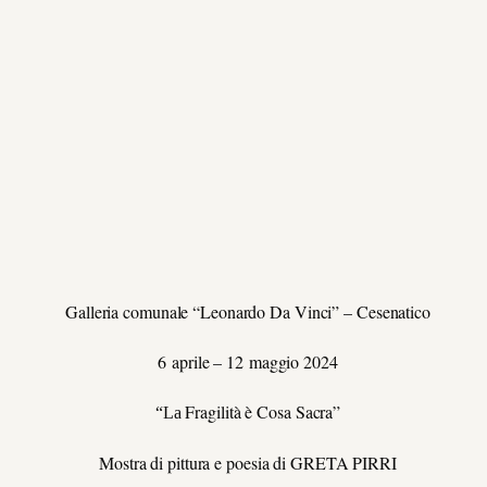
Galleria comunale “Leonardo Da Vinci” – Cesenatico
6
aprile – 12
maggio 2024
F
ragilità è
C
osa
S
acra”
“La
Mostra di pittura e poesia di
GRETA PIRRI