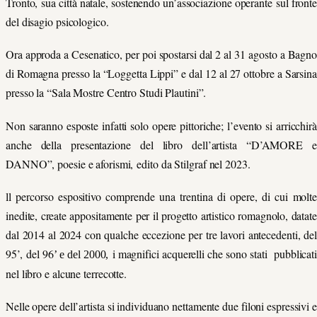
Tronto,
sua
città nat
ale,
sost
enendo
un’associazione opera
nte
sul
front
del
disagio psicologico.
Ora approda a Cesenatico, per poi spostarsi d
al 2 al 31 agosto a Bagn
di Romagna presso la “Loggetta Lippi” e dal 12 al 27 ottobre a Sarsina
presso la “Sala Mostre Centro Studi Plautini”.
Non saranno esposte infatti solo opere pittoriche; l’evento si arricchirà
anche della
presentazione del libro dell’artista “D’AMORE e
DANNO”, poesie e aforismi,
edito da
Stilgraf
nel
2023
.
ll percorso espositivo comprende
una trentina di opere, di cui molt
inedite, create appositamente per il progetto artistico romagnolo, datate
dal 2014 al 2024 con qualche eccezione per
tre
lavori antecedenti, del
95’
,
del 96
i magnifici acquerelli che sono stati pubblicat
’ e del 2000,
nel libro e alcune terrecotte.
Nelle opere dell’artista si individuano nettamente due filoni espressivi e