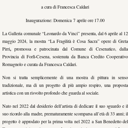
a cura di Francesca Caldari
Inaugurazione: Domenica
7
aprile ore 17.00
La
Galleria comunale “Leonardo da Vinci”
presenta,
dal 6 aprile al 12
maggio 2024
, la mostra “La Fragilità è Cosa Sacra” opere di
Greta
,
Pirri
promossa e patrocinata dal Comune di Cesenatico, dalla
Provincia di Forlì-Cesena, sostenuta da
Banca Credito Cooperativ
Romagnolo
e c
urata da Francesca Caldari.
Non si tratta semplicemente di una mostra di pittura in senso
tradizionale, ma di un progetto di più ampio respiro, una proposta
a
rtisti
ca con un risvolto profondo che guarda al
social
e.
Nato
nel 2022 da
l desiderio dell’artista di
dedicare
il suo sguardo e i
suo ricordo
a
lla
madre, prematuramente scomparsa all’età di 33 anni
; i
l
progetto
è approdato per la prima volta
nel 2022
a San Benedetto del