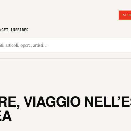
SEG
GET INSPIRED
RE, VIAGGIO NELL’
EA