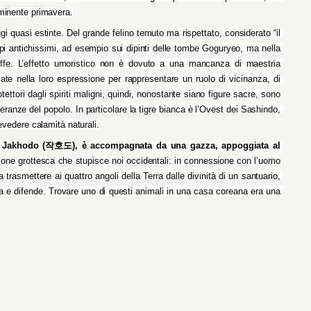
imminente primavera.
gi quasi estinte. Del grande felino temuto ma rispettato, considerato “il 
pi antichissimi, ad esempio sui dipinti delle tombe Goguryeo, ma nella 
fe. L’effetto umoristico non è dovuto a una mancanza di maestria 
ate nella loro espressione per rappresentare un ruolo di vicinanza, di 
ttori dagli spiriti maligni, quindi, nonostante siano figure sacre, sono 
peranze del popolo. In particolare la tigre bianca è l’Ovest dei Sashindo, 
revedere calamità naturali.
i Jakhodo
 (작호도), è 
accompagnata da una gazza, appoggiata al 
ione grottesca che stupisce noi occidentali: in connessione con l’uomo 
 trasmettere ai quattro angoli della Terra dalle divinità di un santuario, 
ita e difende. Trovare uno di questi animali in una casa coreana era una 