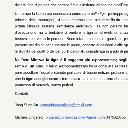
delicati fiori di prugna che portano fiducia insieme all’annuncio dell’
Un tempo la Corea era conosciuta come 
terra delle tigri
, purtroppo og
principe della montagna”, vi sono testimonianze artistiche fin da tem
pittura Minhwa assume sembianze amichevoli, se non persino buf
d’esecuzione ma al tentativo di rendere le tigri amichevoli, umanizz
benevolenza verso le persone. Sono infatti considerate guardiani, prote
presenti nei dipinti per superare le paure, accanto ai desideri e alle s
le divinità dei quattro dei dei punti cardinali, considerata in grado di p
Nell’arte Minhwa la tigre è il soggetto più rappresentato; negl
ramo di un pino.
 Il felino antropomorfizzato ha la consueta espress
pare ascoltare l’uccello ritenuto portatore di buone notizie, profezie da
che la tigre accoglie come intermediario tra il cielo e la terra che ab
promessa di serenità, senza pericoli.
Contatti
: 
Jang Sung-An  
orangebridgemilano@gmail.com
Michela Ongaretti 
ongaretticomunicazione@gmail.com
3475028766