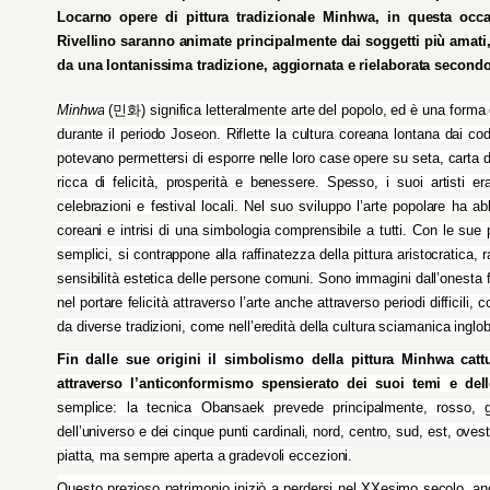
Locarno opere di pittura tradizionale Minhwa, in questa occa
Rivellino saranno animate principalmente dai soggetti più amati, f
da una lontanissima tradizione, aggiornata e rielaborata secondo la
Minhwa
 (민화) significa letteralmente arte del popolo, ed è una forma
durante il periodo Joseon. Riflette la cultura coreana lontana dai codi
potevano permettersi di esporre nelle loro case opere su seta, carta d
ricca di felicità, prosperità e benessere. Spesso, i suoi artisti 
celebrazioni e festival locali. Nel suo sviluppo l’arte popolare ha 
coreani e intrisi di una simbologia comprensibile a tutti. Con le sue 
semplici, si contrappone alla raffinatezza della pittura aristocratica,
sensibilità estetica delle persone comuni. Sono immagini dall’onesta f
nel portare felicità attraverso l’arte anche attraverso periodi difficili, 
da diverse tradizioni, come nell’eredità della cultura sciamanica inglo
Fin dalle sue origini il simbolismo della pittura Minhwa catt
attraverso l’anticonformismo spensierato dei suoi temi e del
semplice: la tecnica Obansaek prevede principalmente, rosso, gia
dell’universo e dei cinque punti cardinali, nord, centro, sud, est, 
piatta, ma sempre aperta a gradevoli eccezioni.
Questo prezioso patrimonio iniziò a perdersi nel XXesimo secolo, anc