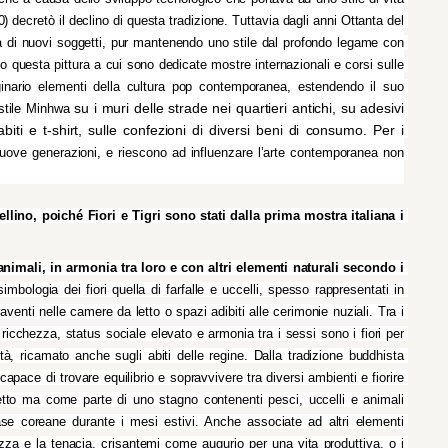
) decretò il declino di questa tradizione. Tuttavia dagli anni Ottanta del 
a di nuovi soggetti, pur mantenendo uno stile dal
 profondo legame con 
tano questa pittura a cui sono dedicate mostre internazionali e corsi sulle 
nario elementi della cultura pop contemporanea, estendendo il suo 
su i muri delle strade nei quartieri antichi, su adesivi 
 stile Minhwa 
biti e t-shirt, sulle confezioni di diversi beni di consumo. Per i 
 nuove generazioni, e riescono ad influenzare l’arte contemporanea non 
ellino, poiché Fiori e Tigri sono stati dalla prima mostra italiana i 
nimali, in armonia tra loro e con altri elementi naturali secondo i 
mbologia dei fiori quella di farfalle e uccelli, spesso rappresentati in 
nti nelle camere da letto o spazi adibiti alle cerimonie nuziali. Tra i 
cchezza, status sociale elevato e armonia tra i sessi sono i fiori per 
, ricamato anche sugli abiti delle regine. Dalla tradizione buddhista 
pace di trovare equilibrio e sopravvivere tra diversi ambienti e fiorire 
to ma come parte di uno stagno contenenti pesci, uccelli e animali 
ase coreane durante i mesi estivi. Anche associate ad altri elementi 
ezza e la tenacia, crisantemi come augurio per una vita produttiva, o i 