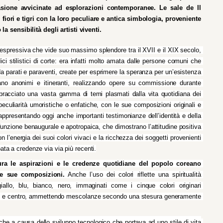
sione avvicinate ad esplorazioni contemporanee. Le sale de Il 
iori e tigri con la loro peculiare e antica simbologia, proveniente 
 sensibilità degli artisti viventi.
 espressiva che vide suo massimo splendore tra il XVII e il XIX secolo, 
ci stilistici di corte: era infatti molto amata dalle persone comuni che 
a parati e paraventi, create per esprimere la speranza per un’esistenza 
erano anonimi e itineranti, realizzando opere su commissione durante 
abbracciato una vasta gamma di temi plasmati dalla vita quotidiana dei 
peculiarità umoristiche o enfatiche, con le sue composizioni originali e 
 rappresentando oggi anche importanti testimonianze dell’identità e della 
unzione benaugurale e apotropaica, che dimostrano l’attitudine positiva 
con l’energia dei suoi colori vivaci e la ricchezza dei soggetti provenienti 
bata a credenze via via più recenti.
ura le aspirazioni e le credenze quotidiane del popolo coreano 
le sue composizioni.
 Anche l’uso dei colori riflette una spiritualità 
llo, blu, bianco, nero, immaginati come i cinque colori originari 
ovest e centro, ammettendo mescolanze secondo una stesura generamente 
he a causa dello sviluppo tecnologico che portava ad uno stile di vita 