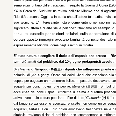
sempre più lontano dalle tradizioni; in seguito la Guerra di Corea (1950
XX la Corea del Sud vive un revival dell’arte Minhwa che si 
aggiorn
l’identità coreana. Oggi sia in patria che all’estero tanti artisti rivisi
sue tecniche. E’ interessante notare come entrino nel suo immagi
significato letterale di arte “delle persone”: ritroviamo ad esempio lo
per auto, custodie per telefoni cellulari, sulla decorazione di a
coreani queste immagini evocano 
familiarità connettendosi alle
espressamente Minhwa, come negli esempi in mostra.
E’ stato naturale scegliere il titolo dell’esposizione presso il Riv
temi più amati dal pubblico, dal 15 giugno protagonisti assoluti.
Si chiamano Hwajodo
 (화조도) i dipinti che raffigurano piante e a
principi di 
yin 
e 
yang
.
 Opere dai colori vividi che associano alla si
coppia per augurare un matrimonio felice. In passato decoravano parave
soggetti più iconici troviamo le peonie, 
Morando
 (모란도). Simboli di ri
eccellenza dei novelli sposi, emblema di calma e duratura prosperità
arriva invece alla cultura popolare il Fior di Loto,
Yŏnhwado
 (연화도), ca
dal fango senza esserne sporcato, è scelto non come unico sogget
acquatici, farfalle. Con i loro colori evocavano freschezza nelle c
simbolici troviamo dipinti di orchidee, che rappresentano la raffinat