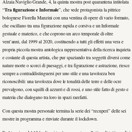
Alzaia Naviglio Grande, 4, la quinta mostra post quarantena intitolata
Tra figurazione e Informale
“
”, che vede protagonista la pittrice
bolognese Fiorella Manzini con una ventina di opere di vario formato,
che oscillano tra una figurazione rapida e corsiva e un Informale
gestuale e materico, e che coprono un arco temporale di oltre
vent’anni, dal 1999 al 2020, costituendo a tutti gli effetti una vera e
propria piccola mostra antologica rappresentativa della ricerca inquieta
e costante di questa artista, che pur spaziando tra soggetti diversi come
nature morte o scorci di paesaggi, e tra figurazione e astrazione, riesce
sempre a contraddistinguersi per uno stile e una tavolozza ben
riconoscibili: una tavolozza dove le tonalità delle terre e delle ocre
prevalgono, con squilli di azzurri e di rossi, e uno stile fatto di gesto e
materia che dialogano tra loro in spazi rarefatti.
Con questa mostra personale termina la serie dei “recuperi” delle sei
mostre in programma e rinviate durante il lockdown.