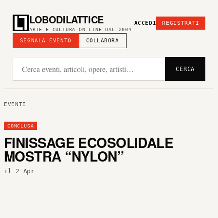
LOBODILATTICE
ACCEDI
REGISTRATI
ARTE E CULTURA ON LINE DAL 2004
SEGNALA EVENTO
COLLABORA
CERCA
EVENTI
CONCLUSA
FINISSAGE ECOSOLIDALE
MOSTRA “NYLON”
il 2 Apr