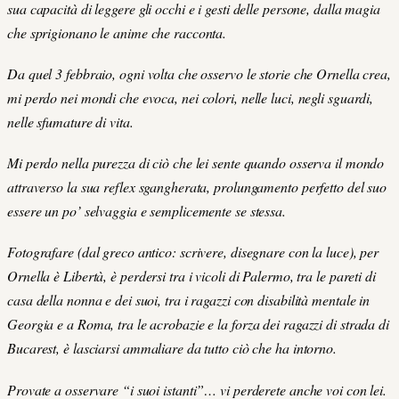
sua capacità di leggere gli occhi e i gesti delle persone, dalla magia
che sprigionano le anime che racconta.
Da quel 3 febbraio, ogni volta che osservo le storie che Ornella crea,
mi perdo nei mondi che evoca, nei colori, nelle luci, negli sguardi,
nelle sfumature di vita.
Mi perdo nella purezza di ciò che lei sente quando osserva il mondo
attraverso la sua reflex sgangherata, prolungamento perfetto del suo
essere un po’ selvaggia e semplicemente se stessa.
Fotografare (dal greco antico: scrivere, disegnare con la luce), per
Ornella è Libertà, è perdersi tra i vicoli di Palermo, tra le pareti di
casa della nonna e dei suoi, tra i ragazzi con disabilità mentale in
Georgia e a Roma, tra le acrobazie e la forza dei ragazzi di strada di
Bucarest, è lasciarsi ammaliare da tutto ciò che ha intorno.
Provate a osservare “i suoi istanti”… vi perderete anche voi con lei.