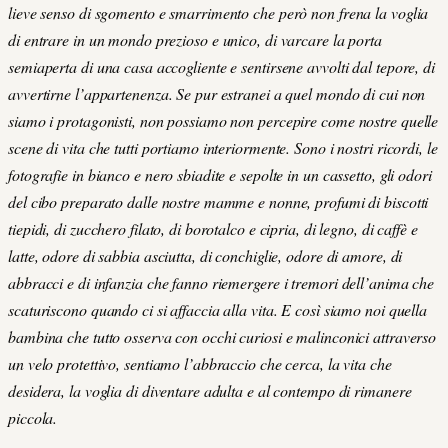
lieve senso di sgomento e smarrimento che però non frena la voglia
di entrare in un mondo prezioso e unico, di varcare la porta
semiaperta di una casa accogliente e sentirsene avvolti dal tepore, di
avvertirne l’appartenenza. Se pur estranei a quel mondo di cui non
siamo i protagonisti, non possiamo non percepire come nostre quelle
scene di vita che tutti portiamo interiormente. Sono i nostri ricordi, le
fotografie in bianco e nero sbiadite e sepolte in un cassetto, gli odori
del cibo preparato dalle nostre mamme e nonne, profumi di biscotti
tiepidi, di zucchero filato, di borotalco e cipria, di legno, di caffè e
latte, odore di sabbia asciutta, di conchiglie, odore di amore, di
abbracci e di infanzia che fanno riemergere i tremori dell’anima che
scaturiscono quando ci si affaccia alla vita. E così siamo noi quella
bambina che tutto osserva con occhi curiosi e malinconici attraverso
un velo protettivo, sentiamo l’abbraccio che cerca, la vita che
desidera, la voglia di diventare adulta e al contempo di rimanere
piccola.