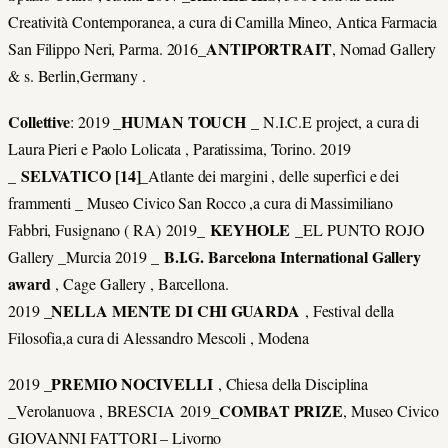
Creatività Contemporanea, a cura di Camilla Mineo, Antica Farmacia
ANTIPORTRAIT
San Filippo Neri, Parma. 2016_
, Nomad Gallery
& s. Berlin,Germany .
Collettive
HUMAN TOUCH
: 2019 _
_ N.I.C.E project, a cura di
Laura Pieri e Paolo Lolicata , Paratissima, Torino. 2019
SELVATICO [14]
_
_Atlante dei margini , delle superfici e dei
frammenti _ Museo Civico San Rocco ,a cura di Massimiliano
KEYHOLE
Fabbri, Fusignano ( RA) 2019_
_EL PUNTO ROJO
B.I.G. Barcelona International Gallery
Gallery _Murcia 2019 _
award
, Cage Gallery , Barcellona.
NELLA MENTE DI CHI GUARDA
2019 _
, Festival della
Filosofia,a cura di Alessandro Mescoli , Modena
PREMIO NOCIVELLI
2019 _
, Chiesa della Disciplina
COMBAT PRIZE
_Verolanuova , BRESCIA 2019_
, Museo Civico
GIOVANNI FATTORI – Livorno