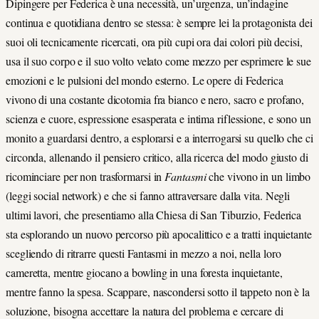
Dipingere per Federica è una necessità, un’urgenza, un’indagine
continua e quotidiana dentro se stessa: è sempre lei la protagonista dei
suoi oli tecnicamente ricercati, ora più cupi ora dai colori più decisi,
usa il suo corpo e il suo volto velato come mezzo per esprimere le sue
emozioni e le pulsioni del mondo esterno. Le opere di Federica
vivono di una costante dicotomia fra bianco e nero, sacro e profano,
scienza e cuore, espressione esasperata e intima riflessione, e sono un
monito a guardarsi dentro, a esplorarsi e a interrogarsi su quello che ci
circonda, allenando il pensiero critico, alla ricerca del modo giusto di
ricominciare per non trasformarsi in
Fantasmi
che vivono in un limbo
(leggi social network) e che si fanno attraversare dalla vita. Negli
ultimi lavori, che presentiamo alla Chiesa di San Tiburzio, Federica
sta esplorando un nuovo percorso più apocalittico e a tratti inquietante
scegliendo di ritrarre questi Fantasmi in mezzo a noi, nella loro
cameretta, mentre giocano a bowling in una foresta inquietante,
mentre fanno la spesa. Scappare, nascondersi sotto il tappeto non è la
soluzione, bisogna accettare la natura del problema e cercare di