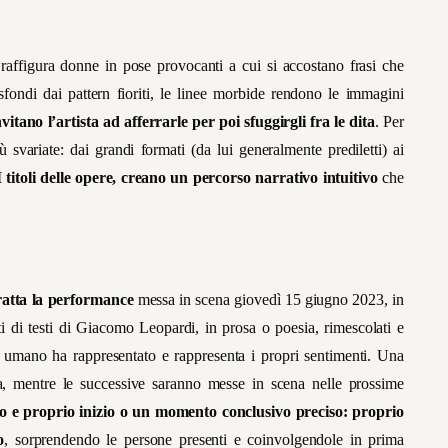
 raffigura donne in pose provocanti a cui si accostano frasi che
 sfondi dai pattern fioriti, le linee morbide rendono le immagini
vitano l’artista ad afferrarle per poi sfuggirgli fra le dita
. Per
svariate: dai grandi formati (da lui generalmente prediletti) ai
I titoli delle opere, creano un percorso narrativo intuitivo
che
ratta la performance
messa in scena giovedì 15 giugno 2023, in
i di testi di Giacomo Leopardi, in prosa o poesia, rimescolati e
ere umano ha rappresentato e rappresenta i propri sentimenti. Una
a, mentre le successive saranno messe in scena nelle prossime
o e proprio inizio o un momento conclusivo preciso: proprio
o
, sorprendendo le persone presenti e coinvolgendole in prima