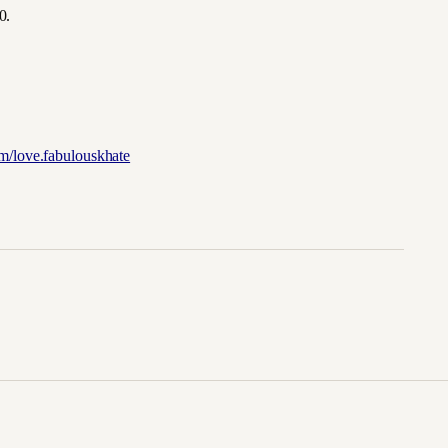
0.
/love.fabulouskhate