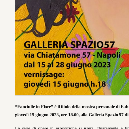
“Fanciulle in Fiore” è il titolo della mostra personale di Fa
giovedì 15 giugno 2023, ore 18.00, alla Galleria Spazio 57 d
La serie di opere in esposizione si ispira, chiaramente e f