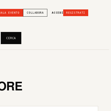
NALA EVENTO
COLLABORA
ACCEDI
REGISTRATI
CERCA
IORE