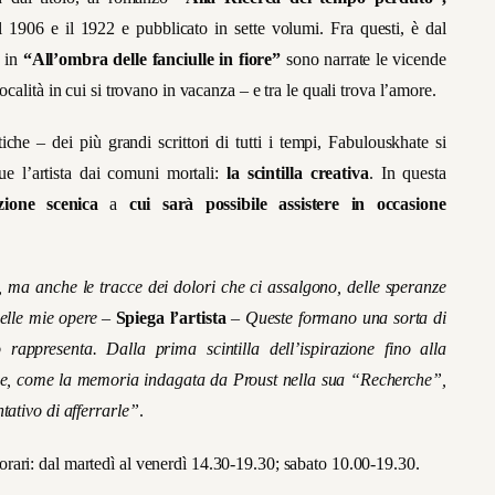
 il 1906 e il 1922 e pubblicato in sette volumi. Fra questi, è dal
: in
“All’ombra delle fanciulle in fiore”
sono narrate le vicende
calità in cui si trovano in vacanza – e tra le quali trova l’amore.
che – dei più grandi scrittori di tutti i tempi, Fabulouskhate si
ue l’artista dai comuni mortali:
la scintilla creativa
. In questa
zione scenica
a
cui sarà possibile assistere in occasione
, ma anche le tracce dei dolori che ci assalgono, delle speranze
nelle mie opere
–
Spiega l’artista
–
Queste formano una sorta di
 rappresenta. Dalla prima scintilla dell’ispirazione fino alla
 che, come la memoria indagata da Proust nella sua “Recherche”,
tativo di afferrarle”
.
 orari: dal martedì al venerdì 14.30-19.30; sabato 10.00-19.30.