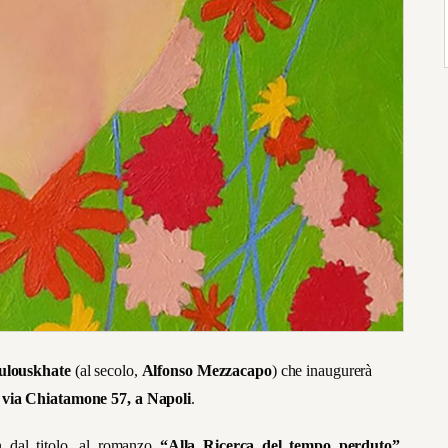
bulouskhate
(al secolo,
Alfonso Mezzacapo
) che inaugurerà
i via Chiatamone 57, a Napoli
.
in dal titolo, al romanzo
“Alla Ricerca del tempo perduto”,