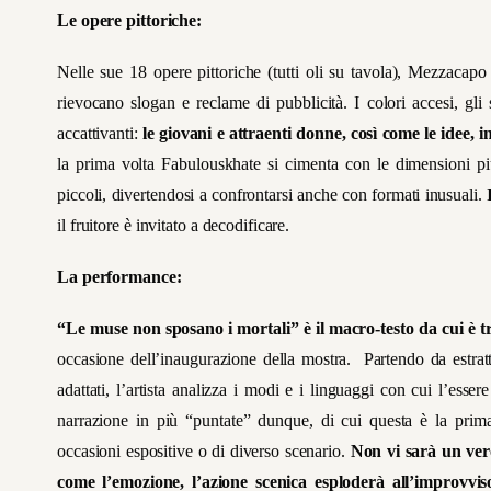
Le opere pittoriche:
Nelle sue 18 opere pittoriche (tutti oli su tavola), Mezzacapo
rievocano slogan e reclame di pubblicità. I colori accesi, gli
accattivanti:
le giovani e attraenti donne, così come le idee, in
la prima volta Fabulouskhate si cimenta con le dimensioni più 
piccoli, divertendosi a confrontarsi anche con formati inusuali.
il fruitore è invitato a decodificare.
La performance:
“Le muse non sposano i mortali” è il macro-testo da cui è t
occasione dell’inaugurazione della mostra. Partendo da estratt
adattati, l’artista analizza i modi e i linguaggi con cui l’ess
narrazione in più “puntate” dunque, di cui questa è la prim
occasioni espositive o di diverso scenario.
Non vi sarà un ver
come l’emozione, l’azione scenica esploderà all’improvvis