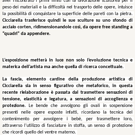
aver riscontrato i primi limiti con la lavorazione scultorea per il 
peso dei materiali e la difficoltà nel trasporto delle opere, intuisce 
la possibilità di conquistare la superficie delle pareti con la pietra. 
Cicciarella trasferisce quindi le sue sculture su uno sfondo di 
acciaio corten, ridimensionandole c
osì, da opere free standing a 
“quadri” da appendere.
L’esposizione metterà in lu
ce no
n solo l’evoluzione tecnica e 
materica dell’artista ma anche quella di ricerca concettuale. 
La fascia, elemento cardine della produzione artistica di 
Cicciarella
sia in senso figurativo che metaforico, in questa 
recente rielaborazione è passata dal trasmettere sensazioni di 
tensione, elasticità e legatura, a sensazioni di accoglienza e 
protezione.
 Le bende che avvolgono gli ovali in sospensione 
presenti nelle opere esposte infatti, ricordano la tecnica del 
contenimento per avvolgere i bebè, per trasmettere loro, 
attraverso l’utilizzo di fasciature in stoffa, un senso di protezione 
che ricordi quello del ventre materno. 