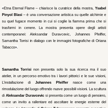
«
Etna Eternal Flame – chiarisce la curatrice della mostra,
Ysabel
Pinyol Blasi
– è una conversazione artistica su quelle alchimie e
su quel fugace momento in cui si coglie la fiamma prima che si
trasformi in cenere. La mostra presenta opere degli artisti
contemporanei: Aleksandar Duravcevic, Johannes Pfeiffer,
Samantha Torrisi in dialogo con le immagini fotografiche di Oriana
Tabacco
».
Samantha Torrisi
non presenta solo la sua ricerca ma il suo
atelier, in
un percorso emotivo tra
i lavori pittorici e le
sue visioni,
L’installazione di
Johannes
Pfeiffer
nasce come
una
rimodulazione del luogo offrendo nuove possibili visioni
.
La scultura
di
Aleksand
a
r
Duravcevic
si presenta come
un luogo di pensiero,
come un
invit
o
a rallentare
ed ascoltare le energie esterne
del