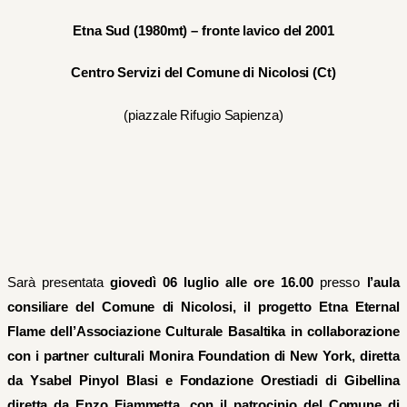
Etna Sud
(1980mt)
– fronte lavico del 2001
Centro Servizi del Comune di Nicolosi
(Ct)
(piazzale Rifugio Sapienza)
Sarà presentata
giovedì 06 luglio alle ore 16.00
presso
l’aula
consiliare del Comune di Nicolosi, il progetto Etna Eternal
Flame dell’Associazione Culturale Basaltika in collaborazione
con i partner culturali
Monira Foundation
di
New York
, diretta
da
Ysabel Piny
o
l Blasi
e Fondazione Orestiadi di Gibellina
diretta da Enzo Fiammetta, con il
patrocin
io
d
e
l Comune di