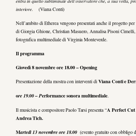
entra in quello subliminale dell’osservatore che, a sua volta, pro
interiore.
(Viana Conti)
Nell’ambito di Etherea vengono presentati anche il progetto per
di Giorgia Ghione, Christian Masuero, Annalisa Pisoni Cimelli,
fotografica multimediale di Virginia Monteverde.
Il programma
Giovedì 8 novembre ore 18.00 – Opening
Viana Conti e Der
Presentazione della mostra con interventi di
o
erformance sonora multimediale
re 19.00 – P
.
A Perfect Cut
Il musicista e compositore Paolo Tarsi presenta “
Andrea Tich.
M
artedì 13 novembre ore 18.00
(evento gratuito con obbligo d