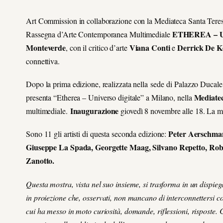
Art Commission in collaborazione con la Mediateca Santa Teresa 
ETHEREA – Uni
Rassegna d’Arte Contemporanea Multimediale
Monteverde
Viana Conti
Derrick De K
, con il critico d’arte
e
connettiva.
Dopo la prima edizione, realizzata nella sede di Palazzo Duca
Mediatec
presenta “Etherea – Universo digitale” a Milano, nella
Inaugurazione
multimediale.
giovedì 8 novembre alle 18. La m
Peter Aerschman
Sono 11 gli artisti di questa seconda edizione:
Giuseppe La Spada, Georgette Maag, Silvano Repetto, Rober
Zanotto.
Questa mostra, vista nel suo insieme, si trasforma in un dispie
in proiezione che, osservati, non mancano di interconnettersi con 
cui ha messo in moto curiosità, domande, riflessioni, risposte.