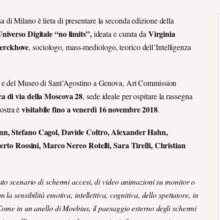
di Milano è lieta di presentare la seconda edizione della
verso Digitale “no limits”,
Virginia
ideata e curata da
erckhove
, sociologo, mass-mediologo, teorico dell’Intelligenza
le e del Museo di Sant’Agostino a Genova, Art Commission
a di via della Moscova 28
, sede ideale per ospitare la rassegna
visitabile fino a venerdì 16 novembre 2018
ostra è
.
n, Stefano Cagol, Davide Coltro, Alexander Hahn,
to Rossini, Marco Nereo Rotelli, Sara Tirelli, Christian
gato scenario di schermi accesi, di video animazioni su monitor o
la sensibilità emotiva, intellettiva, cognitiva, dello spettatore, in
 Come in un anello di Moebius, il paesaggio esterno degli schermi