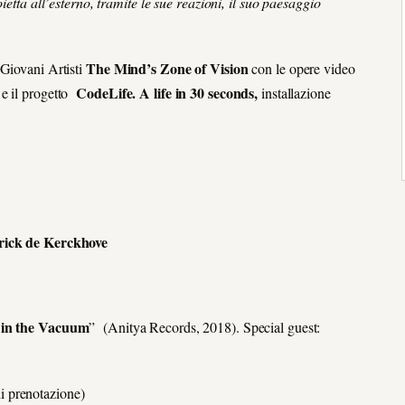
ietta all’esterno, tramite le sue reazioni, il suo paesaggio
The Mind’s Zone of Vision
 Giovani Artisti
con le opere video
CodeLife. A life in 30 seconds,
 e il progetto
installazione
rick de
Kerckhove
 in the Vacuum
” (Anitya Records, 2018). Special guest:
i prenotazione)