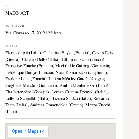
SEDE
MADE4ART
INDIRIZZO
Via Ciovasso 17, 20121 Milano
ARTISTI
Elena Alupei (Italia), Catherine Baylet (Francia), Costas Dais
(Grecia), Claudio Detto (Italia), Efthimia Falara (Grecia),
Françoise Funcke (Francia), Mechthilde Gairing (Germania),
Frèdèrique Ilonga (Francia), Nora Komoroczki (Ungheria),
Frédéric Lena (Francia), Leticia Méndez García (Spagna),
Sieglinde Metzler (Germania), Ambra Montemezzo (Italia),
Eka Natenadze (Georgia), Lorena Cristina Premoli (Italia),
Letterio Scopelliti (Italia), Tiziana Sculco (Italia), Riccardo
Testa (Italia), Andreas Tzanoudakis (Grecia), Mauro Zucchi
(Italia)