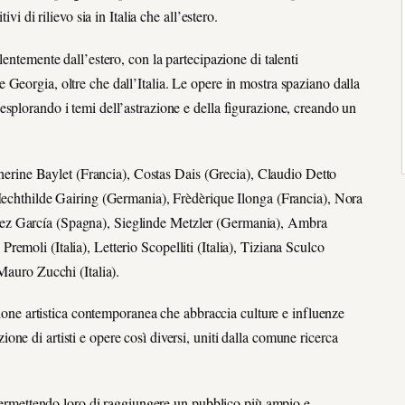
vi di rilievo sia in Italia che all’estero.
entemente dall’estero, con la partecipazione di talenti
Georgia, oltre che dall’Italia. Le opere in mostra spaziano dalla
le, esplorando i temi dell’astrazione e della figurazione, creando un
atherine Baylet (Francia), Costas Dais (Grecia), Claudio Detto
 Mechthilde Gairing (Germania), Frèdèrique Ilonga (Francia), Nora
ez García (Spagna), Sieglinde Metzler (Germania), Ambra
moli (Italia), Letterio Scopelliti (Italia), Tiziana Sculco
Mauro Zucchi (Italia).
isione artistica contemporanea che abbraccia culture e influenze
ne di artisti e opere così diversi, uniti dalla comune ricerca
, permettendo loro di raggiungere un pubblico più ampio e