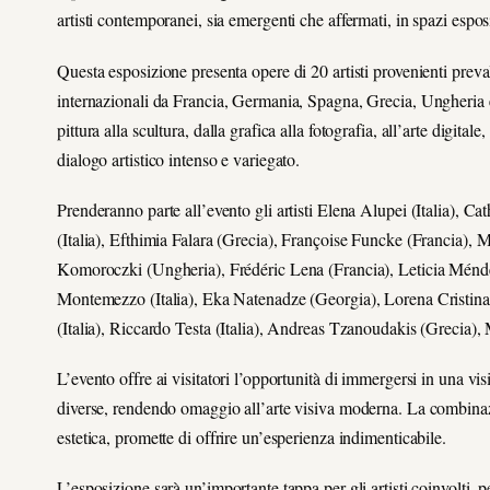
artisti contemporanei, sia emergenti che affermati, in spazi espositi
Questa esposizione presenta opere di 20 artisti provenienti preval
internazionali da Francia, Germania, Spagna, Grecia, Ungheria e 
pittura alla scultura, dalla grafica alla fotografia, all’arte digita
dialogo artistico intenso e variegato.
Prenderanno parte all’evento gli artisti Elena Alupei (Italia), C
(Italia), Efthimia Falara (Grecia), Françoise Funcke (Francia),
Komoroczki (Ungheria), Frédéric Lena (Francia), Leticia Ménd
Montemezzo (Italia), Eka Natenadze (Georgia), Lorena Cristina Pre
(Italia), Riccardo Testa (Italia), Andreas Tzanoudakis (Grecia), 
L’evento offre ai visitatori l’opportunità di immergersi in una v
diverse, rendendo omaggio all’arte visiva moderna. La combinazio
estetica, promette di offrire un’esperienza indimenticabile.
L’esposizione sarà un’importante tappa per gli artisti coinvolti