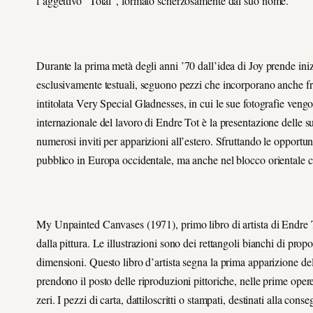
l’aggettivo “Total”, formato scherzosamente dal suo nome.
Durante la prima metà degli anni ’70 dall’idea di Joy prende iniz
esclusivamente testuali, seguono pezzi che incorporano anche fra
intitolata Very Special Gladnesses, in cui le sue fotografie ve
internazionale del lavoro di Endre Tot è la presentazione delle s
numerosi inviti per apparizioni all’estero. Sfruttando le opportun
pubblico in Europa occidentale, ma anche nel blocco orientale c
My Unpainted Canvases (1971), primo libro di artista di Endre T
dalla pittura. Le illustrazioni sono dei rettangoli bianchi di propo
dimensioni. Questo libro d’artista segna la prima apparizione del
prendono il posto delle riproduzioni pittoriche, nelle prime opere
zeri. I pezzi di carta, dattiloscritti o stampati, destinati alla co