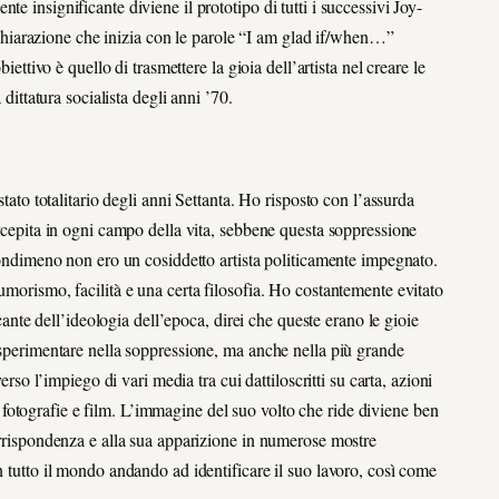
e insignificante diviene il prototipo di tutti i successivi Joy-
iarazione che inizia con le parole “I am glad if/when…”
iettivo è quello di trasmettere la gioia dell’artista nel creare le
 dittatura socialista degli anni ’70.
stato totalitario degli anni Settanta. Ho risposto con l’assurda
ercepita in ogni campo della vita, sebbene questa soppressione
 Nondimeno non ero un cosiddetto artista politicamente impegnato.
umorismo, facilità e una certa filosofia. Ho costantemente evitato
ocante dell’ideologia dell’epoca, direi che queste erano le gioie
ò sperimentare nella soppressione, ma anche nella più grande
erso l’impiego di vari media tra cui dattiloscritti su carta, azioni
ta, fotografie e film. L’immagine del suo volto che ride diviene ben
corrispondenza e alla sua apparizione in numerose mostre
n tutto il mondo andando ad identificare il suo lavoro, così come