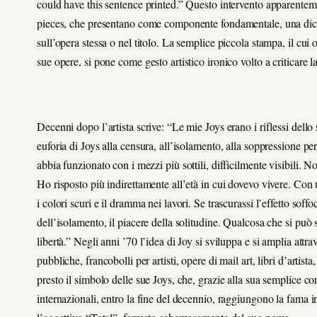
could have this sentence printed.” Questo intervento apparentement
pieces, che presentano come componente fondamentale, una dich
sull’opera stessa o nel titolo. La semplice piccola stampa, il cui ob
sue opere, si pone come gesto artistico ironico volto a criticare la
Decenni dopo l’artista scrive: “Le mie Joys erano i riflessi dello 
euforia di Joys alla censura, all’isolamento, alla soppressione p
abbia funzionato con i mezzi più sottili, difficilmente visibili.
Ho risposto più indirettamente all’età in cui dovevo vivere. Con 
i colori scuri e il dramma nei lavori. Se trascurassi l’effetto soff
dell’isolamento, il piacere della solitudine. Qualcosa che si pu
libertà.” Negli anni ’70 l’idea di Joy si sviluppa e si amplia attrav
pubbliche, francobolli per artisti, opere di mail art, libri d’artis
presto il simbolo delle sue Joys, che, grazie alla sua semplice 
internazionali, entro la fine del decennio, raggiungono la fama i