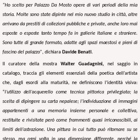
“Ho scelto per Palazzo Da Mosto opere di vari periodi della mia
storia. Molte sono state dipinte nel mio nuovo studio in città, altre
arrivano da prestiti di collezioni pubbliche e private, anche loro mai
esposte o esposte tanto tempo fa in gallerie Italiane e straniere.
Sono tutte di grande formato, adatte agli spazi maestosi e pieni di
fascino del palazzo”
, dichiara
Davide Benati
.
Il curatore della mostra
Walter Guadagnini,
nel saggio in
catalogo, traccia gli elementi essenziali della poetica dell’artista
che, dagli esordi alla maturità, ne definiscono l’identità visiva:
“
l’utilizzo dell’acquerello come tecnica pittorica privilegiata; la
scelta di dipingere su carta nepalese; l’individuazione di immagini
appartenenti a una memoria insieme personale e collettiva,
restituite e rivisitate però come frammenti quasi irriconoscibili, ai
limiti dell’astrazione. Una pittura in cui tutto può ritornare su se
stesso, ma ogni volta in una dimensione differente, perché la