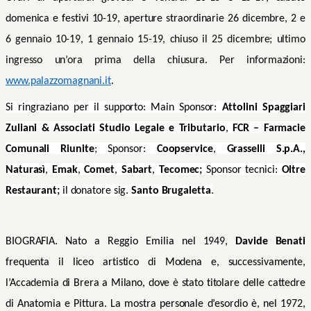
domenica e festivi 10-19, aperture straordinarie 26 dicembre, 2
e
6 gennaio 10-19, 1 gennaio 15-19, chiuso il 25 dicembre; ultimo
ingresso un’ora prima della chiusura. Per informazioni:
www.palazzomagnani.it
.
Si ringraziano per il supporto: Main Sponsor:
Attolini Spaggiari
Zuliani & Associati Studio Legale e Tributario
,
FCR – Farmacie
Comunali Riunite
; Sponsor:
Coopservice
,
Grasselli S.p.A.,
Naturasì
,
Emak
,
Comet
,
Sabart
,
Tecomec;
Sponsor tecnici:
Oltre
Restaurant;
il donatore sig.
Santo Brugaletta
.
BIOGRAFIA. Nato a Reggio Emilia nel 1949,
Davide Benati
frequenta il liceo artistico di Modena e, successivamente,
l’Accademia di Brera a Milano, dove è stato titolare delle cattedre
di Anatomia e Pittura. La mostra personale d’esordio è, nel 1972,