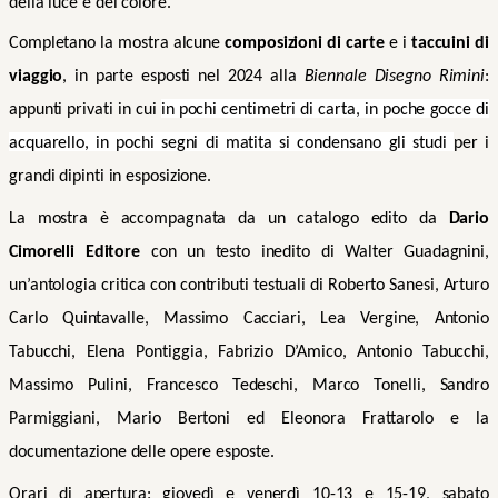
della luce e del colore.
Completano la mostra alcune
composizioni di carte
e i
taccuini di
viaggio
, in parte esposti nel 2024 alla
Biennale Disegno Rimini
:
appunti privati in cui
in pochi centimetri di carta, in poche gocce di
acquarello, in pochi segni di matita si condensano gli studi
per i
grandi dipinti in esposizione.
La mostra è accompagnata da un catalogo edito da
Dario
Cimorelli Editore
con un testo inedito di Walter Guadagnini,
un’antologia critica con contributi testuali di Roberto Sanesi, Arturo
Carlo Quintavalle, Massimo Cacciari, Lea Vergine, Antonio
Tabucchi, Elena Pontiggia, Fabrizio D’Amico, Antonio Tabucchi,
Massimo Pulini, Francesco Tedeschi, Marco Tonelli, Sandro
Parmiggiani, Mario Bertoni ed Eleonora Frattarolo e la
documentazione delle opere esposte.
Orari di apertura: giovedì e venerdì 10-13 e 15-19, sabato