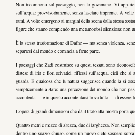
Non incombono sul paesaggio, non lo governano. Vi apparten
sull’acqua: provvisoriamente, senza lasciare impronte. A volte
rami. A volte emergono ai margini della scena dalla stessa sostan
figure che stanno compiendo una metamorfosi silenziosa: non u
È la stessa trasformazione di Dafne — ma senza violenza, senza
separarsi dal mondo e comincia a farne parte.
I paesaggi che Zadi costruisce su questi tessuti sono riconoscib
distese di iris e fiori selvatici, riflessi sull’acqua, cieli che
guarda. È qualcosa che la natura suggerisce quando la si oss
semplicemente a stare: una percezione del mondo che non passa 
accontenta — e in questo accontentarsi trova tutto — di essere l
L’opera di grandi dimensioni che dà il titolo alla mostra porta q
Quattro metri e mezzo di altezza, due di larghezza. Non semplic
dentro uno spazio chiuso, come un nuovo cielo sospeso sopra l