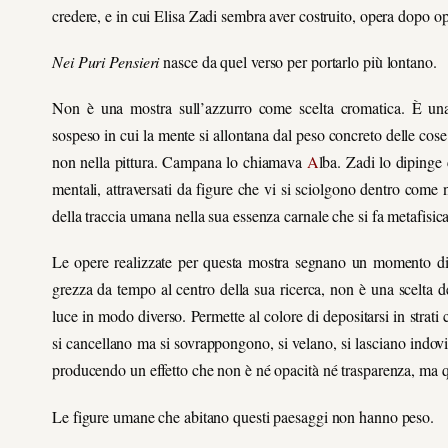
credere, e in cui Elisa Zadi sembra aver costruito, opera dopo op
Nei Puri Pensieri
nasce da quel verso per portarlo più lontano.
Non è una mostra sull’azzurro come scelta cromatica. È una 
sospeso in cui la mente si allontana dal peso concreto delle cose
non nella pittura. Campana lo chiamava
A
lba. Zadi lo dipinge 
mentali, attraversati da figure che vi si sciolgono dentro come n
della traccia umana nella sua essenza carnale che si fa metafisica
Le opere realizzate per questa mostra segnano un momento di part
grezza da tempo al centro della sua ricerca, non è una scelta dec
luce in modo diverso. Permette al colore di depositarsi in strat
si cancellano ma si sovrappongono, si velano, si lasciano indovi
producendo un effetto che non è né opacità né trasparenza, ma q
Le figure umane che abitano questi paesaggi non hanno peso.