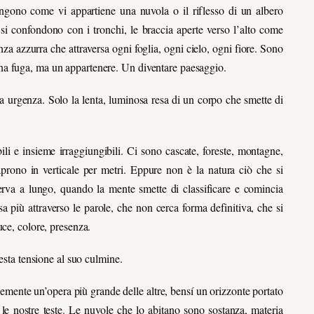
gono come vi appartiene una nuvola o il riflesso di un albero
 si confondono con i tronchi, le braccia aperte verso l’alto come
za azzurra che attraversa ogni foglia, ogni cielo, ogni fiore. Sono
na fuga, ma un appartenere. Un diventare paesaggio.
 urgenza. Solo la lenta, luminosa resa di un corpo che smette di
ili e insieme irraggiungibili. Ci sono cascate, foreste, montagne,
 si aprono in verticale per metri. Eppure non è la natura ciò che si
erva a lungo, quando la mente smette di classificare e comincia
più attraverso le parole, che non cerca forma definitiva, che si
uce, colore, presenza.
uesta tensione al suo culmine.
emente un’opera più grande delle altre, bensí un orizzonte portato
e nostre teste
.
Le nuvole che lo abitano sono sostanza, materia