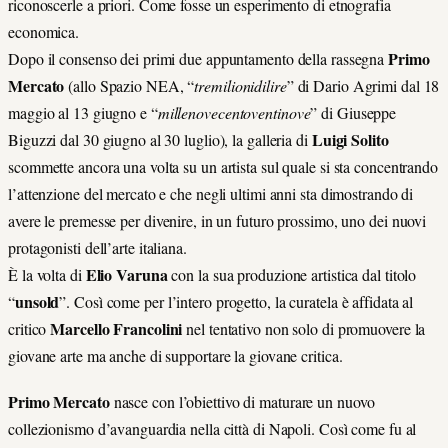
riconoscerle a priori. Come fosse un esperimento di etnografia
economica.
Primo
Dopo il consenso dei primi due appuntamento della rassegna
Mercato
(allo Spazio NEA, “
tremilionidilire
” di Dario Agrimi dal 18
maggio al 13 giugno e “
millenovecentoventinove
” di Giuseppe
Luigi Solito
Biguzzi dal 30 giugno al 30 luglio), la galleria di
scommette ancora una volta su un artista sul quale si sta concentrando
l’attenzione del mercato e che negli ultimi anni sta dimostrando di
avere le premesse per divenire, in un futuro prossimo, uno dei nuovi
protagonisti dell’arte italiana.
Elio Varuna
È la volta di
con la sua produzione artistica dal titolo
unsold
“
”. Così come per l’intero progetto, la curatela è affidata al
Marcello Francolini
critico
nel tentativo non solo di promuovere la
giovane arte ma anche di supportare la giovane critica.
Primo Mercato
nasce con l’obiettivo di maturare un nuovo
collezionismo d’avanguardia nella città di Napoli. Così come fu al