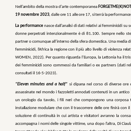
Nell’ambito della mostra d’arte contemporanea
FORGETME(K)NO
19 novembre 2023
, dalle ore 11 alle ore 17, si terrà la performance
La performance
nasce dall’analisi di dati relativi ai femminicidi s
donne perpetrati intenzionalmente è di 81.100. Sempre nello ste
partner o comunque all’interno della sfera domestica. Una media di 
femminicidi, l’Africa la regione con il più alto livello di violenz
WOMEN, 2022). Per quanto riguarda l’Europa, la Lettonia ha il tris
dei femminicidi sono commessi da familiari o ex partners (dati rel
consultati il 16-5-2023).
“Eleven minutes and a half”
si dipana nel corso di diverse ore d
assassinate nel mondo i fazzoletti annodati contenuti in un antico
un orologio da tavolo, i fili neri che compongono una corposa tr
installazione modulare che con il trascorrere delle ore finirà con 
soluzione di continuità in cui artista e visitatori avranno la con
accompagna i nomi delle singole vittime, una dopo l’altra, Di Ciaula