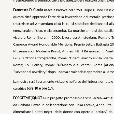
trasmettendo al pubblico tutta la crudezza della realtà di una traged
Francesca Di Ciaula
nasce a Padova nel 1960. Dopo il Liceo Classico 
questa città apprende l’arte della lavorazione del metallo prezio
trasferisce ad Amsterdam città in cui si stabilisce dedicandosi al
emozionale e fisico, e alla ceramica. Da qualche anno si dedica alla
vivere a Roma fine anni 2000, lavora tra Amsterdam, Roma e Tel
Cameron Award Honourable Mentions; Premio Letizia Battaglia 202
Museum voor Moderne Kunst, Arnhem NL; il Riksmuseum, Amsterda
(2023) Officine fotografiche, Roma; “Open”, evento a Villa Sciarra, R
Roma; Kou Gallery, Roma; “All’Albero e al Vento”, Roma (azione 
“Devotional Jewellery” dopo Padova e Valencia è approdata a Barce
La mostra sarà liberamente visitabile nell’arco dell’intera giornata
curatrice (
ore 10 e ore 17
).
FORGETME(K)NOT
è un progetto promosso da SCD Textile&Art St
da
Barbara Pavan
in collaborazione con Erika Lacava, Anna Rit
dimenticare i diritti negati delle donne con opere di artiste/i d