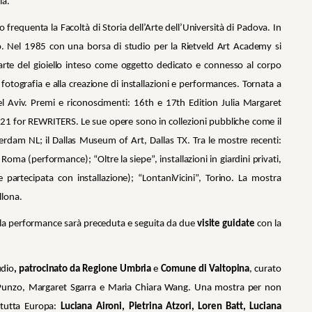
ia.
frequenta la Facoltà di Storia dell’Arte dell’Università di Padova. In
so. Nel 1985 con una borsa di studio per la Rietveld Art Academy si
l’arte del gioiello inteso come oggetto dedicato e connesso al corpo
 fotografia e alla creazione di installazioni e performances. Tornata a
 Aviv. Premi e riconoscimenti: 16th e 17th Edition Julia Margaret
1 for REWRITERS. Le sue opere sono in collezioni pubbliche come il
m NL; il Dallas Museum of Art, Dallas TX. Tra le mostre recenti:
oma (performance); “Oltre la siepe”, installazioni in giardini privati,
partecipata con installazione); “LontaniVicini”, Torino. La mostra
llona.
 e la performance sarà preceduta e seguita da due
visite guidate
con la
udio
, patrocinato da Regione Umbria
e
Comune di Valtopina
, curato
a Punzo, Margaret Sgarra e Maria Chiara Wang. Una mostra per non
a tutta Europa:
Luciana Aironi, Pietrina Atzori, Loren Batt, Luciana