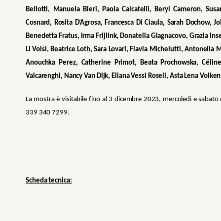
Bellotti, Manuela Bieri, Paola Calcatelli, Beryl Cameron, Sus
Cosnard, Rosita D’Agrosa, Francesca Di Ciaula, Sarah Dochow, J
Benedetta Fratus, Irma Frijlink, Donatella Giagnacovo, Grazia Inse
Li Volsi, Beatrice Loth, Sara Lovari, Flavia Michelutti, Antonella
Anouchka Perez, Catherine Primot, Beata Prochowska, Céline R
Valcarenghi, Nancy Van Dijk, Eliana Vessi Rosell, Asta Lena Volken
La mostra è visitabile fino al 3 dicembre 2023, mercoledì e sabato
339 340 7299.
Scheda tecnica: