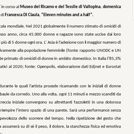
T
in corso al
Museo del Ricamo e del Tessile di Valtopina
,
domenica
 di
Francesca Di Ciaula
,
“Eleven minutes and a half”.
u scala mondiale. Nel 2021 globalmente il numero stimato di omicidi di
sso anno, circa 45.000 donne e ragazze sono state uccise dai loro
più di 5 donne ogni ora. L’ Asia è l’adesione con il maggior numero di
a relativamente alla popolazione femminile (fonte: rapporto UNODC e UN
te primato di omicidi di donne in ambito domestico. In Italia l’85,3%
ativi al 2020; fonte: Openpolis, elaborazione dati Edjnet e Eurostat
urante le quali l’artista procede ricamando con le iniziali di donne
 baule da corredo. Uno alla volta, ogni 11 minuti e mezzo scanditi da
eccia iniziale convergono su altrettanti fazzoletti in una dolorosa
il riempire l’intero spazio di una parete. Sarà una performance senza
sapevolezza dello scorrere del tempo. Nella ripetizione del gesto che
 assumerà su di sé il peso, il dolore, la stanchezza fisica ed emotiva