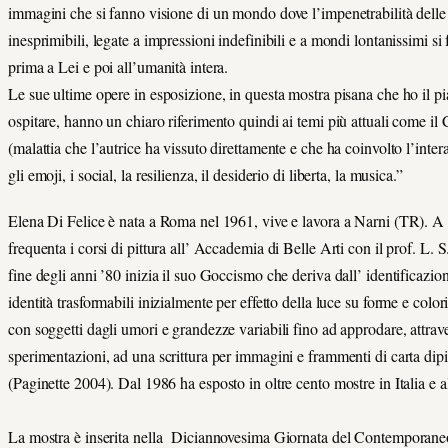
immagini che si fanno visione di un mondo dove l’impenetrabilità dell
inesprimibili, legate a impressioni indefinibili e a mondi lontanissimi si f
prima a Lei e poi all’umanità intera.
Le sue ultime opere in esposizione, in questa mostra pisana che ho il pi
ospitare, hanno un chiaro riferimento quindi ai temi più attuali come il
(malattia che l’autrice ha vissuto direttamente e che ha coinvolto l’inter
gli emoji, i social, la resilienza, il desiderio di liberta, la musica.”
Elena Di Felice è nata a Roma nel 1961, vive e lavora a Narni (TR). A
frequenta i corsi di pittura all’ Accademia di Belle Arti con il prof. L. S
fine degli anni ’80 inizia il suo Goccismo che deriva dall’ identificazio
identità trasformabili inizialmente per effetto della luce su forme e colori
con soggetti dagli umori e grandezze variabili fino ad approdare, attrav
sperimentazioni, ad una scrittura per immagini e frammenti di carta dip
(Paginette 2004). Dal 1986 ha esposto in oltre cento mostre in Italia e al
La mostra è inserita nella Diciannovesima Giornata del Contemporane