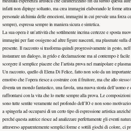
meditata esperienza artistica che caratterizzano fin da subito questa autr
infatti non dipinge soltanto, ma crea immagini elaborando le forme attr
personale alchimia delle emozioni, immagini in cui prevale una forza c
sempre), espressa sempre in maniera sicura e sintetica.
La sua opera è un’attività che sottilmente incrina certezze e sposta nuo
immagini per fare ossigeno ad altre figure nascenti, ma plasmate sulla 
presente. Il racconto si trasforma quindi progressivamente in gesto, nell
instaurare un dialogo, in grido e declamazione ma al contempo è facile
scorgere il semplice piacere che I’artista prova nel manipolare e plasmar
Un racconto, quello di Elena Di Felice, fatto non solo da un important
emotivo che l’opera riesce a costruire con il fruitore, ma che allo stess
diventa un mondo fantastico, una favola, una nuova storia dell’uomo e 
raffrontarsi con la vita che lo mette sempre alla prova. Le composizioni
sono tutte sentite veramente nel profondo dell’IO e non sono motivazio
a spingerla ad occuparsi di un certo tipo di espressione artistica anziché 
perché questa autrice riesce ad analizzare perfettamente gli eventi natura
attraverso apparentemente semplici forme e sottili giochi di colore, ci p