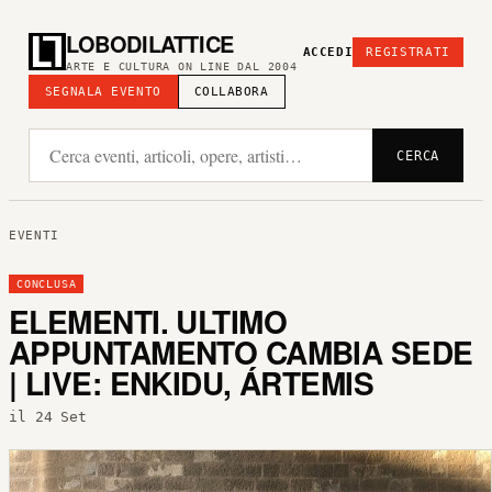
LOBODILATTICE
ACCEDI
REGISTRATI
ARTE E CULTURA ON LINE DAL 2004
SEGNALA EVENTO
COLLABORA
CERCA
EVENTI
CONCLUSA
ELEMENTI. ULTIMO
APPUNTAMENTO CAMBIA SEDE
| LIVE: ENKIDU, ÁRTEMIS
il 24 Set