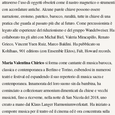
attraverso l’uso di oggetti obsoleti come il nastro magnetico o strumenti
con accordature antiche. Alcune parole chiave possono essere
narrazione, eroismo, patetico, barocco, ruralità, tutte in chiave di una
pratica che guarda al passato più che al futuro. Come percussionista è
legato alle esperienze del riduzionismo e del gruppo Wandelweiser. Ha
collaborato tra gli altri con Michal Biel, Valeria Miracapillo, Renato
Grieco, Vincent Yuen Ruiz, Marco Baldini. Ha pubblicato su
Kohlhaas, 901 editions (con Ensemble Ektos), Falt, Howard records.
Maria Valentina Chirico
si forma come cantante di musica barocca,
classica e contemporanea a Berlino e Torino, esibendosi in numerosi
teatri e festival ed espandendo il suo repertorio di musica sacra e
contemporanea. Innamorata del loro suono sin da bambina, ha
cominciato a collezionare armonium dimenticati da chiese e vecchi
musicisti, fino a riceverne, nella notte di San Nicola del 2018, uno
creato a mano dal Klaus Langer Harmoniumwerkstatt. Ha iniziato a
comporre musica per il teatro ed il cinema ed è ora concentrata sulla