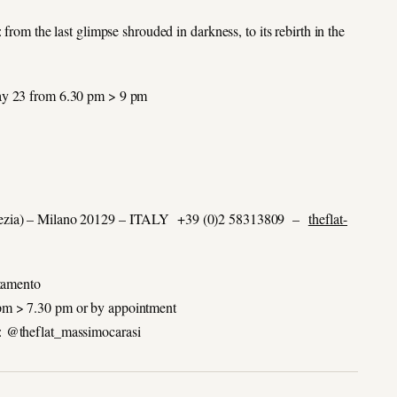
from the last glimpse shrouded in darkness, to its rebirth in the
May 23 from 6.30 pm > 9 pm
Venezia) – Milano 20129 – ITALY +39 (0)2 58313809 –
theflat-
ntamento
pm > 7.30 pm or by appointment
: @theflat_massimocarasi