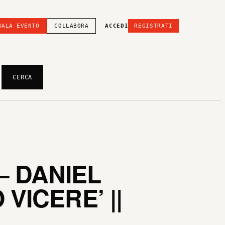
NALA EVENTO
COLLABORA
ACCEDI
REGISTRATI
CERCA
– DANIEL
VICERE’ ||