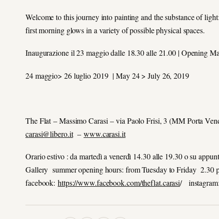
Welcome to this journey into painting and the substance of light: 
first morning glows in a variety of possible physical spaces.
Inaugurazione il 23 maggio dalle 18.30 alle 21.00 | Opening 
24 maggio> 26 luglio 2019 | May 24 > July 26, 2019
The Flat – Massimo Carasi – via Paolo Frisi, 3 (MM Porta 
carasi@libero.it
–
www.carasi.it
Orario estivo : da martedì a venerdì 14.30 alle 19.30 o su appu
Gallery summer opening hours: from Tuesday to Friday 2.30 
facebook:
https://www.facebook.com/theflat.carasi
/ instagram