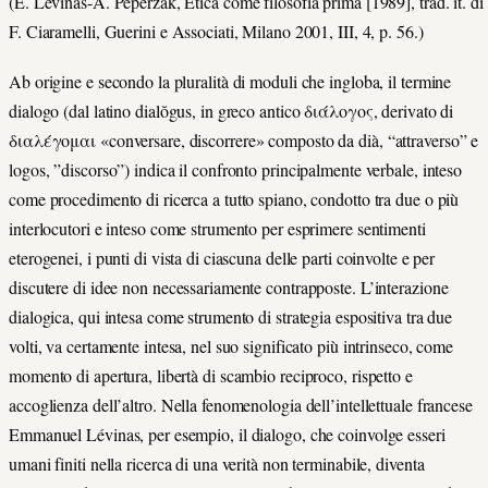
(E. Lévinas-A. Peperzak, Etica come filosofia prima [1989], trad. it. di
F. Ciaramelli, Guerini e Associati, Milano 2001, III, 4, p. 56.)
Ab origine e secondo la pluralità di moduli che ingloba, il termine
dialogo (dal latino dialŏgus, in greco antico διάλογος, derivato di
διαλέγομαι «conversare, discorrere» composto da dià, “attraverso” e
logos, ”discorso”) indica il confronto principalmente verbale, inteso
come procedimento di ricerca a tutto spiano, condotto tra due o più
interlocutori e inteso come strumento per esprimere sentimenti
eterogenei, i punti di vista di ciascuna delle parti coinvolte e per
discutere di idee non necessariamente contrapposte. L’interazione
dialogica, qui intesa come strumento di strategia espositiva tra due
volti, va certamente intesa, nel suo significato più intrinseco, come
momento di apertura, libertà di scambio reciproco, rispetto e
accoglienza dell’altro. Nella fenomenologia dell’intellettuale francese
Emmanuel Lévinas, per esempio, il dialogo, che coinvolge esseri
umani finiti nella ricerca di una verità non terminabile, diventa