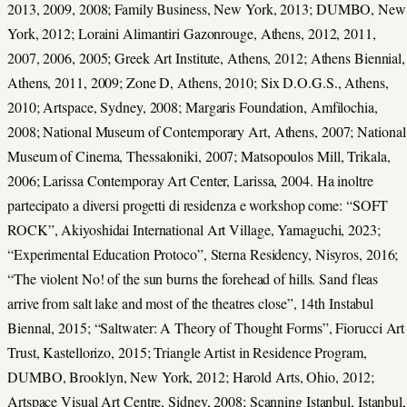
2013, 2009, 2008; Family Business, New York, 2013; DUMBO, New
York, 2012; Loraini Alimantiri Gazonrouge, Athens, 2012, 2011,
2007, 2006, 2005; Greek Art Institute, Athens, 2012; Athens Biennial,
Athens, 2011, 2009; Zone D, Athens, 2010; Six D.O.G.S., Athens,
2010; Artspace, Sydney, 2008; Margaris Foundation, Amfilochia,
2008; National Museum of Contemporary Art, Athens, 2007; National
Museum of Cinema, Thessaloniki, 2007; Matsopoulos Mill, Trikala,
2006; Larissa Contemporay Art Center, Larissa, 2004. Ha inoltre
partecipato a diversi progetti di residenza e workshop come: “SOFT
ROCK”, Akiyoshidai International Art Village, Yamaguchi, 2023;
“Experimental Education Protoco”, Sterna Residency, Nisyros, 2016;
“The violent No! of the sun burns the forehead of hills. Sand fleas
arrive from salt lake and most of the theatres close”, 14th Instabul
Biennal, 2015; “Saltwater: A Theory of Thought Forms”, Fiorucci Art
Trust, Kastellorizo, 2015; Triangle Artist in Residence Program,
DUMBO, Brooklyn, New York, 2012; Harold Arts, Ohio, 2012;
Artspace Visual Art Centre, Sidney, 2008; Scanning Istanbul, Istanbul,