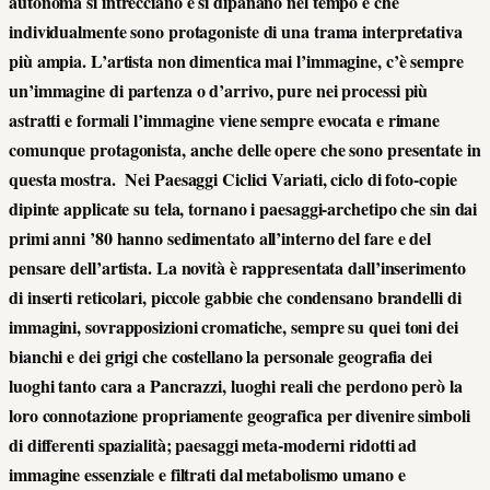
autonoma si intrecciano e si dipanano nel tempo e che
individualmente sono protagoniste di una trama interpretativa
più ampia. L’artista non dimentica mai l’immagine, c’è sempre
un’immagine di partenza o d’arrivo, pure nei processi più
astratti e formali l’immagine viene sempre evocata e rimane
comunque protagonista, anche delle opere che sono presentate in
questa mostra. Nei Paesaggi Ciclici Variati, ciclo di foto-copie
dipinte applicate su tela, tornano i paesaggi-archetipo che sin dai
primi anni ’80 hanno sedimentato all’interno del fare e del
pensare dell’artista. La novità è rappresentata dall’inserimento
di inserti reticolari, piccole gabbie che condensano brandelli di
immagini, sovrapposizioni cromatiche, sempre su quei toni dei
bianchi e dei grigi che costellano la personale geografia dei
luoghi tanto cara a Pancrazzi, luoghi reali che perdono però la
loro connotazione propriamente geografica per divenire simboli
di differenti spazialità; paesaggi meta-moderni ridotti ad
immagine essenziale e filtrati dal metabolismo umano e