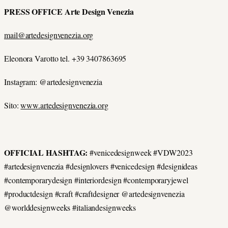
PRESS OFFICE Arte Design Venezia
mail@artedesignvenezia.org
Eleonora Varotto tel. +39 3407863695
Instagram: @artedesignvenezia
Sito:
www.artedesignvenezia.org
OFFICIAL HASHTAG:
#venicedesignweek #VDW2023
#artedesignvenezia #designlovers #venicedesign #designideas
#contemporarydesign #interiordesign #contemporaryjewel
#productdesign #craft #craftdesigner @artedesignvenezia
@worlddesignweeks #italiandesignweeks