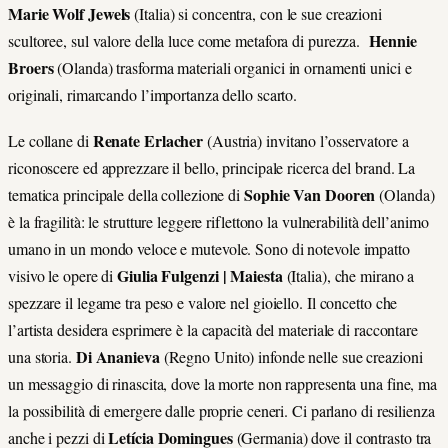
Marie Wolf Jewels
(Italia) si concentra, con le sue creazioni
Hennie
scultoree, sul valore della luce come metafora di purezza.
Broers
(Olanda) trasforma materiali organici in ornamenti unici e
originali, rimarcando l’importanza dello scarto.
Renate Erlacher
Le collane di
(Austria) invitano l’osservatore a
riconoscere ed apprezzare il bello, principale ricerca del brand. La
Sophie Van Dooren
tematica principale della collezione di
(Olanda)
è la fragilità: le strutture leggere riflettono la vulnerabilità dell’animo
umano in un mondo veloce e mutevole. Sono di notevole impatto
Giulia Fulgenzi | Maiesta
visivo le opere di
(Italia), che mirano a
spezzare il legame tra peso e valore nel gioiello. Il concetto che
l’artista desidera esprimere è la capacità del materiale di raccontare
Di Ananieva
una storia.
(Regno Unito) infonde nelle sue creazioni
un messaggio di rinascita, dove la morte non rappresenta una fine, ma
la possibilità di emergere dalle proprie ceneri. Ci parlano di resilienza
Letícia Domingues
anche i pezzi di
(Germania) dove il contrasto tra