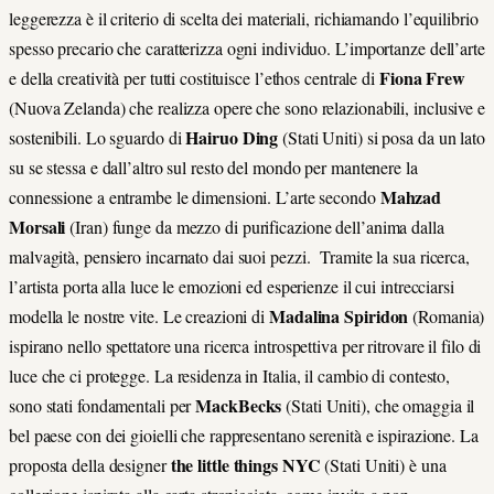
leggerezza è il criterio di scelta dei materiali, richiamando l’equilibrio
spesso precario che caratterizza ogni individuo. L’importanze dell’arte
Fiona Frew
e della creatività per tutti costituisce l’ethos centrale di
(Nuova Zelanda) che realizza opere che sono relazionabili, inclusive e
Hairuo Ding
sostenibili. Lo sguardo di
(Stati Uniti) si posa da un lato
su se stessa e dall’altro sul resto del mondo per mantenere la
Mahzad
connessione a entrambe le dimensioni. L’arte secondo
Morsali
(Iran) funge da mezzo di purificazione dell’anima dalla
malvagità, pensiero incarnato dai suoi pezzi. Tramite la sua ricerca,
l’artista porta alla luce le emozioni ed esperienze il cui intrecciarsi
Madalina Spiridon
modella le nostre vite. Le creazioni di
(Romania)
ispirano nello spettatore una ricerca introspettiva per ritrovare il filo di
luce che ci protegge. La residenza in Italia, il cambio di contesto,
MackBecks
sono stati fondamentali per
(Stati Uniti), che omaggia il
bel paese con dei gioielli che rappresentano serenità e ispirazione. La
the little things NYC
proposta della designer
(Stati Uniti) è una