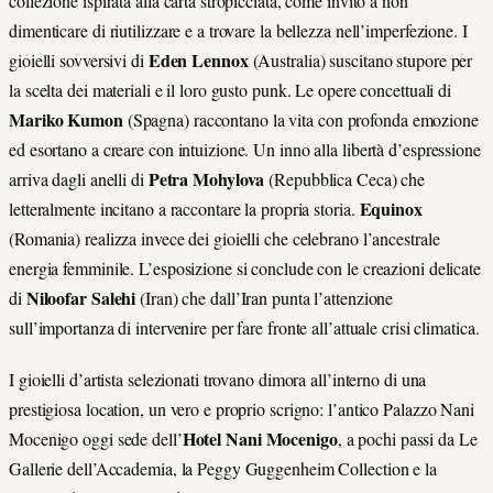
collezione ispirata alla carta stropicciata, come invito a non
dimenticare di riutilizzare e a trovare la bellezza nell’imperfezione. I
Eden Lennox
gioielli sovversivi di
(Australia) suscitano stupore per
la scelta dei materiali e il loro gusto punk. Le opere concettuali di
Mariko Kumon
(Spagna) raccontano la vita con profonda emozione
ed esortano a creare con intuizione. Un inno alla libertà d’espressione
Petra Mohylova
arriva dagli anelli di
(Repubblica Ceca) che
Equinox
letteralmente incitano a raccontare la propria storia.
(Romania) realizza invece dei gioielli che celebrano l’ancestrale
energia femminile. L’esposizione si conclude con le creazioni delicate
Niloofar Salehi
di
(Iran) che dall’Iran punta l’attenzione
sull’importanza di intervenire per fare fronte all’attuale crisi climatica.
I gioielli d’artista selezionati trovano dimora all’interno di una
prestigiosa location, un vero e proprio scrigno: l’antico Palazzo Nani
Hotel Nani Mocenigo
Mocenigo oggi sede dell’
, a pochi passi da Le
Gallerie dell’Accademia, la Peggy Guggenheim Collection e la