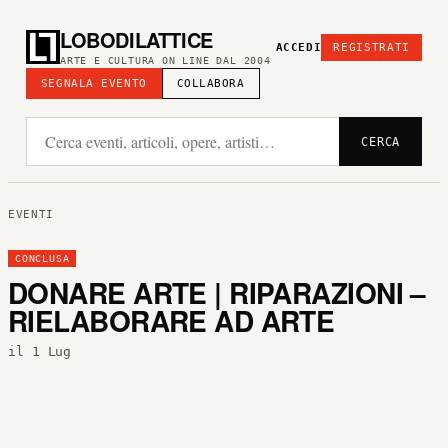
LOBODILATTICE
ACCEDI
REGISTRATI
ARTE E CULTURA ON LINE DAL 2004
SEGNALA EVENTO
COLLABORA
CERCA
EVENTI
CONCLUSA
DONARE ARTE | RIPARAZIONI –
RIELABORARE AD ARTE
il 1 Lug