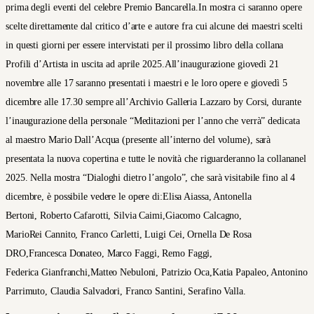
prima degli eventi del celebre Premio Bancarella.In mostra ci saranno opere
scelte direttamente dal critico d’arte e autore fra cui alcune dei maestri scelti
in questi giorni per essere intervistati per il prossimo libro della collana
Profili d’Artista in uscita ad aprile 2025.All’inaugurazione giovedì 21
novembre alle 17 saranno presentati i maestri e le loro opere e giovedì 5
dicembre alle 17.30 sempre all’Archivio Galleria Lazzaro by Corsi, durante
l’inaugurazione della personale “Meditazioni per l’anno che verrà” dedicata
al maestro Mario Dall’Acqua (presente all’interno del volume), sarà
presentata la nuova copertina e tutte le novità che riguarderanno la collananel
2025. Nella mostra “Dialoghi dietro l’angolo”, che sarà visitabile fino al 4
dicembre, è possibile vedere le opere di:Elisa Aiassa, Antonella
Bertoni, Roberto Cafarotti, Silvia Caimi,Giacomo Calcagno,
MarioRei Cannito, Franco Carletti, Luigi Cei, Ornella De Rosa
DRO,Francesca Donateo, Marco Faggi, Remo Faggi,
Federica Gianfranchi,Matteo Nebuloni, Patrizio Oca,Katia Papaleo, Antonino
Parrimuto, Claudia Salvadori, Franco Santini, Serafino Valla.