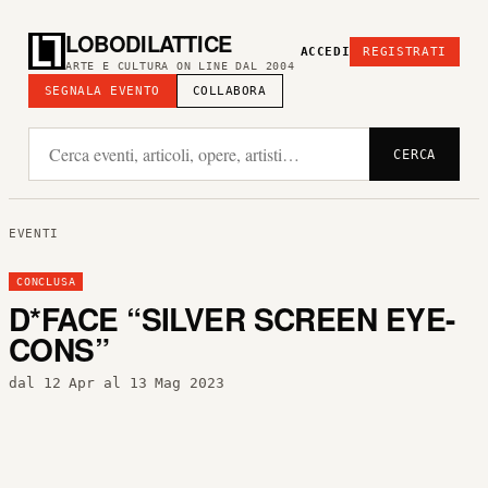
LOBODILATTICE
ACCEDI
REGISTRATI
ARTE E CULTURA ON LINE DAL 2004
SEGNALA EVENTO
COLLABORA
CERCA
EVENTI
CONCLUSA
D*FACE “SILVER SCREEN EYE-
CONS”
dal 12 Apr al 13 Mag 2023