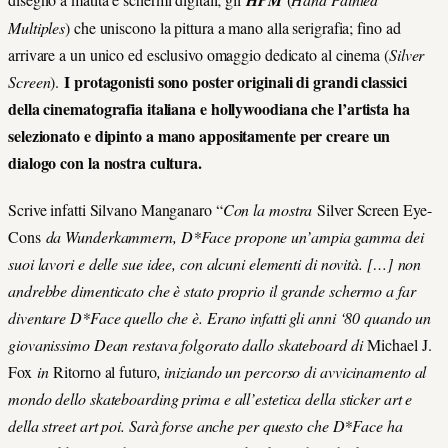
HPM
Multiples
) che uniscono la pittura a mano alla serigrafia; fino ad
arrivare a un unico ed esclusivo omaggio dedicato al cinema (
Silver
I protagonisti sono poster originali di grandi classici
Screen
).
della cinematografia italiana e hollywoodiana che l’artista ha
selezionato e dipinto a mano appositamente per creare un
dialogo con la nostra cultura.
Scrive infatti Silvano Manganaro “
Con la mostra
Silver Screen Eye-
Cons
da Wunderkammern, D*Face propone un’ampia gamma dei
suoi lavori e delle sue idee, con alcuni elementi di novità. […]
non
andrebbe dimenticato che è stato proprio il grande schermo a far
diventare D*Face quello che è. Erano infatti gli anni ‘80 quando un
giovanissimo Dean restava folgorato dallo skateboard di
Michael J.
Fox
in
Ritorno al futuro
, iniziando un percorso di avvicinamento al
mondo dello skateboarding prima e all’estetica della sticker art e
della street art poi. Sarà forse anche per questo che D*Face ha