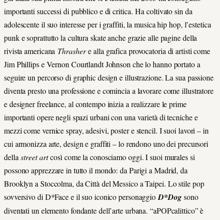
importanti successi di pubblico e di critica.
Ha coltivato sin da
adolescente il suo interesse per i graffiti, la musica hip hop, l’estetica
punk e soprattutto la cultura skate anche grazie alle pagine della
rivista americana
Thrasher
e alla grafica provocatoria di artisti come
Jim Phillips e Vernon Courtlandt Johnson che lo hanno portato a
seguire un percorso di graphic design e illustrazione. La sua passione
diventa presto una professione e comincia a lavorare come illustratore
e designer freelance, al contempo inizia a realizzare le prime
importanti opere negli spazi urbani con una varietà di tecniche e
mezzi come vernice spray, adesivi, poster e stencil. I suoi lavori – in
cui armonizza arte, design e graffiti – lo rendono uno dei precursori
della
street art
così come la conosciamo oggi. I suoi murales si
possono apprezzare in tutto il mondo: da Parigi a Madrid, da
Brooklyn a Stoccolma, da Città del Messico a Taipei. Lo stile pop
sovversivo di D*Face e il suo iconico personaggio
D*Dog
sono
diventati un elemento fondante dell’arte urbana. “aPOPcalittico” è