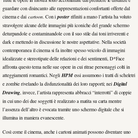
guardare con disincanto alle rappresentazioni confortanti offerte dal
cinema e dai
cartoon
. Con i
poster
rifiniti a mano l’artista ha voluto
stravolgere alcune delle immagini più iconiche del grande schermo
deturpandole e contaminandole con il suo stile dai toni irriverenti e
dark e mettendo in discussione le nostre aspettative. Nella società
contemporanea il cinema si fa inoltre spesso veicolo di immagini
idealizzate e stereotipate delle relazioni e dei sentimenti, D*Face
affronta questo tema nelle sue opere in cui ritrae personaggi colti in
atteggiamenti romantici. Negli
HPM
essi assumono i tratti di scheletri
e zombie rivelando la disfunzionalità dei loro rapporti; nei
Digital
Drawing
, invece, l’artista rappresenta abbracci “interrotti” di coppie
in cui uno dei due soggetti è realizzato a matita su carta mentre
l’assenza dell’altro è evocata tramite uno schermo digitale che si
illumina in maniera evanescente.
Così come il cinema, anche i cartoni animati possono diventare uno