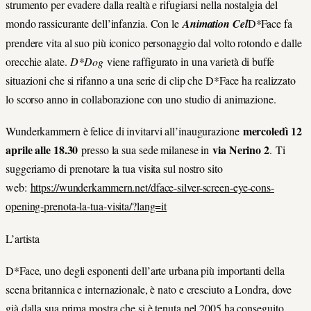
strumento per evadere dalla realtà e rifugiarsi nella nostalgia del
mondo rassicurante dell’infanzia. Con le
Animation Cel
D*Face fa
prendere vita al suo più iconico personaggio dal volto rotondo e dalle
orecchie alate.
D*Dog
viene raffigurato in una varietà di buffe
situazioni che si rifanno a una serie di clip che D*Face ha realizzato
lo scorso anno in collaborazione con uno studio di animazione.
mercoledì 12
Wunderkammern è felice di invitarvi all’inaugurazione
aprile alle 18.30
via Nerino 2
presso la sua sede milanese in
. Ti
suggeriamo di prenotare la tua visita sul nostro sito
web:
https://wunderkammern.net/dface-silver-screen-eye-cons-
opening-prenota-la-tua-visita/?lang=it
L’artista
D*Face, uno degli esponenti dell’arte urbana più importanti della
scena britannica e internazionale, è nato e cresciuto a Londra, dove
già dalla sua prima mostra che si è tenuta nel 2005 ha conseguito