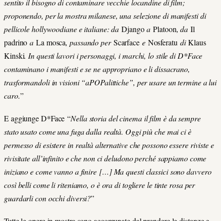
sentito il bisogno di contaminare vecchie locandine di film;
proponendo, per la mostra milanese, una selezione di manifesti di
pellicole hollywoodiane e italiane: da
Django
a
Platoon
, da
Il
padrino
a
La mosca
, passando per
Scarface
e
Nosferatu
di
Klaus
Kinski
. In questi lavori i personaggi, i marchi, lo stile di D*Face
contaminano i manifesti e se ne appropriano e li dissacrano,
trasformandoli in visioni “aPOPalittiche”, per usare un termine a lui
caro.
”
E aggiunge D*Face
“
Nella storia del cinema il film è da sempre
stato usato come una fuga dalla realtà. Oggi più che mai ci è
permesso di esistere in realtà alternative che possono essere riviste e
rivisitate all’infinito e che non ci deludono perché sappiamo come
iniziano e come vanno a finire
[…] Ma q
uesti classici sono davvero
così belli come li riteniamo, o è ora di togliere le tinte rosa per
guardarli con occhi diversi?
”
Tutte le opere in mostra sono accomunate dal prendere le distanze e