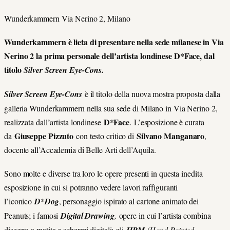
Wunderkammern Via Nerino 2, Milano
Wunderkammern è lieta di presentare nella sede milanese in Via
Nerino 2 la prima personale dell’artista londinese D*Face, dal
titolo
Silver Screen Eye-Cons.
Silver Screen Eye-Cons
è il titolo della nuova mostra proposta dalla
galleria Wunderkammern nella sua sede di Milano in Via Nerino 2,
D*Face
realizzata dall’artista londinese
.
L’esposizione è curata
Giuseppe Pizzuto
Silvano Manganaro
da
con testo critico di
,
docente all’Accademia di Belle Arti dell’Aquila.
Sono molte e diverse tra loro le opere presenti in questa inedita
esposizione in cui si potranno vedere lavori raffiguranti
l’iconico
D*Dog
, personaggio ispirato al cartone animato dei
Peanuts; i famosi
Digital Drawing
,
opere in cui l’artista combina
disegno a matita e schermi digitali; gli
(
Hand Painted